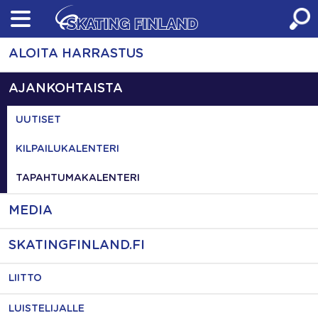
Skip
to
content
ALOITA HARRASTUS
AJANKOHTAISTA
UUTISET
KILPAILUKALENTERI
TAPAHTUMAKALENTERI
MEDIA
SKATINGFINLAND.FI
LIITTO
LUISTELIJALLE