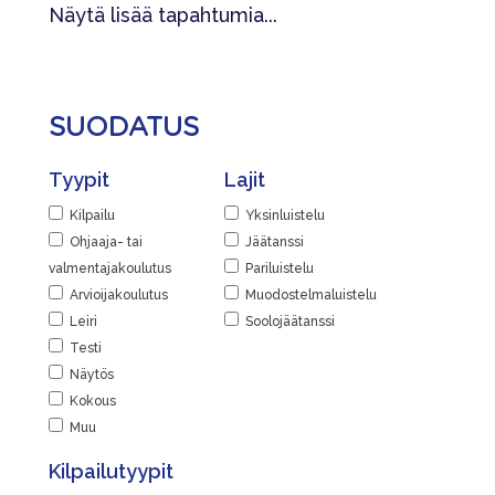
14.8.2026 - 14.8.2026
Näytä lisää tapahtumia...
|
Tapahtumasivu
Järjestäjä
Lisätiedot
Helsingin Luistelijat
Näytä lisätiedot
SUODATUS
Paikka
Jaa
Kaarelan jäähalli
Tyypit
Lajit
|
Kaarelan raitti 2, 00430 Helsinki,
Suomi
Kilpailu
Yksinluistelu
Ohjaaja- tai
Jäätanssi
Lisätiedot
valmentajakoulutus
Pariluistelu
Näytä lisätiedot
Arvioijakoulutus
Muodostelmaluistelu
Leiri
Soolojäätanssi
Jaa
Testi
|
Näytös
Kokous
Muu
Kilpailutyypit