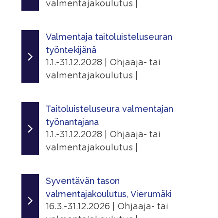
valmentajakoulutus |
Ajankohta
9.1.2025 - 31.12.2029
Valmentaja taitoluisteluseuran
työntekijänä
Järjestäjä
1.1.-31.12.2028 | Ohjaaja- tai
Skating Finland
valmentajakoulutus |
Linkit
Ajankohta
Tapahtumasivu
1.1.2026 - 31.12.2028
Taitoluisteluseura valmentajan
työnantajana
Lisätiedot
Järjestäjä
1.1.-31.12.2028 | Ohjaaja- tai
Näytä lisätiedot
Skating Finland
valmentajakoulutus |
Jaa
Linkit
Ajankohta
|
Tapahtumasivu
1.1.2026 - 31.12.2028
Syventävän tason
valmentajakoulutus, Vierumäki
Lisätiedot
Järjestäjä
16.3.-31.12.2026 | Ohjaaja- tai
Näytä lisätiedot
Skating Finland