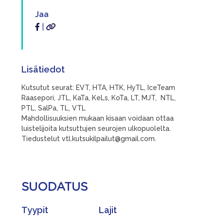
Jaa
|
Lisätiedot
Kutsutut seurat: EVT, HTA, HTK, HyTL, IceTeam
Raasepori, JTL, KaTa, KeLs, KoTa, LT, MJT, NTL,
PTL, SalPa, TL, VTL
Mahdollisuuksien mukaan kisaan voidaan ottaa
luistelijoita kutsuttujen seurojen ulkopuolelta.
Tiedustelut vtl.kutsukilpailut@gmail.com.
SUODATUS
Tyypit
Lajit