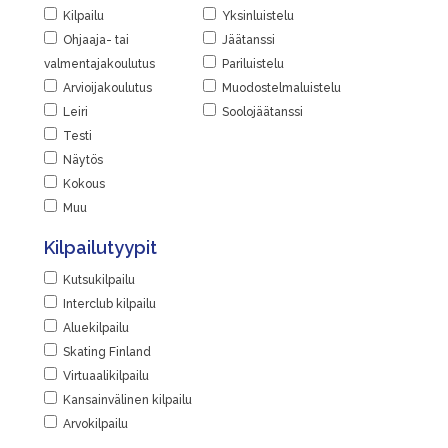
Kilpailu
Yksinluistelu
Ohjaaja- tai
Jäätanssi
valmentajakoulutus
Pariluistelu
Arvioijakoulutus
Muodostelmaluistelu
Leiri
Soolojäätanssi
Testi
Näytös
Kokous
Muu
Kilpailutyypit
Kutsukilpailu
Interclub kilpailu
Aluekilpailu
Skating Finland
Virtuaalikilpailu
Kansainvälinen kilpailu
Arvokilpailu