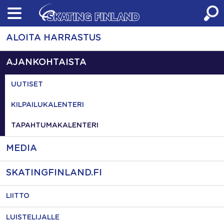
Skip
to
content
ALOITA HARRASTUS
AJANKOHTAISTA
UUTISET
KILPAILUKALENTERI
TAPAHTUMAKALENTERI
MEDIA
SKATINGFINLAND.FI
LIITTO
LUISTELIJALLE