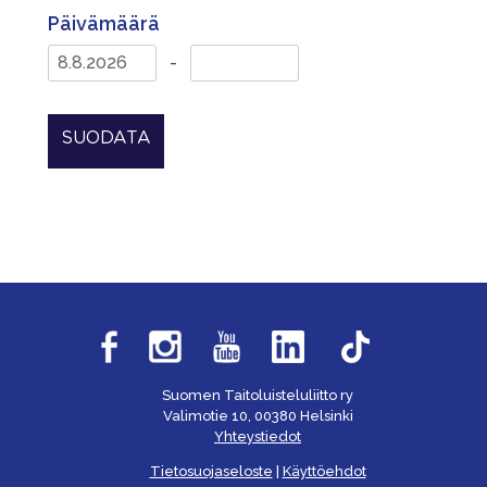
Päivämäärä
-
SUODATA
Suomen Taitoluisteluliitto ry
Valimotie 10, 00380 Helsinki
Yhteystiedot
Tietosuojaseloste
|
Käyttöehdot