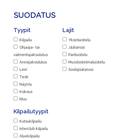
SUODATUS
Tyypit
Lajit
Kilpailu
Yksinluistelu
Ohjaaja- tai
Jäätanssi
valmentajakoulutus
Pariluistelu
Arvioijakoulutus
Muodostelmaluistelu
Leiri
Soolojäätanssi
Testi
Näytös
Kokous
Muu
Kilpailutyypit
Kutsukilpailu
Interclub kilpailu
Aluekilpailu