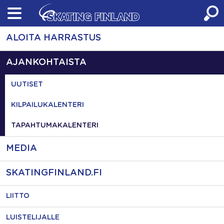
Skip
to
content
ALOITA HARRASTUS
AJANKOHTAISTA
UUTISET
KILPAILUKALENTERI
TAPAHTUMAKALENTERI
MEDIA
SKATINGFINLAND.FI
LIITTO
LUISTELIJALLE