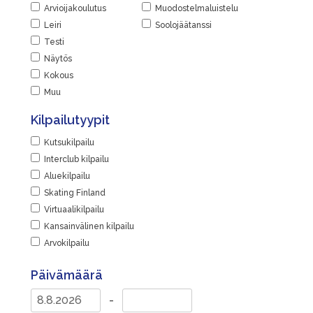
Arvioijakoulutus
Muodostelmaluistelu
Leiri
Soolojäätanssi
Testi
Näytös
Kokous
Muu
Kilpailutyypit
Kutsukilpailu
Interclub kilpailu
Aluekilpailu
Skating Finland
Virtuaalikilpailu
Kansainvälinen kilpailu
Arvokilpailu
Päivämäärä
-