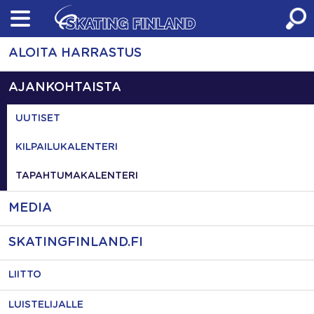
Skip
to
content
ALOITA HARRASTUS
AJANKOHTAISTA
UUTISET
KILPAILUKALENTERI
TAPAHTUMAKALENTERI
MEDIA
SKATINGFINLAND.FI
LIITTO
LUISTELIJALLE