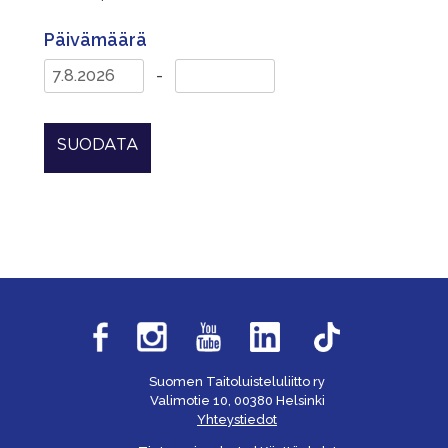
Päivämäärä
-
SUODATA
Suomen Taitoluisteluliitto ry
Valimotie 10, 00380 Helsinki
Yhteystiedot