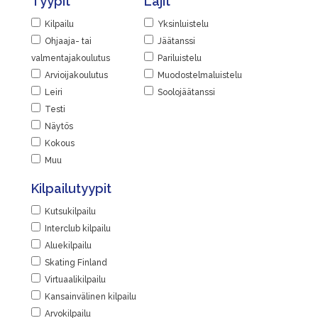
Tyypit
Lajit
Kilpailu
Yksinluistelu
Ohjaaja- tai
Jäätanssi
valmentajakoulutus
Pariluistelu
Arvioijakoulutus
Muodostelmaluistelu
Leiri
Soolojäätanssi
Testi
Näytös
Kokous
Muu
Kilpailutyypit
Kutsukilpailu
Interclub kilpailu
Aluekilpailu
Skating Finland
Virtuaalikilpailu
Kansainvälinen kilpailu
Arvokilpailu