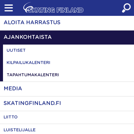
Skip
to
content
ALOITA HARRASTUS
AJANKOHTAISTA
UUTISET
KILPAILUKALENTERI
TAPAHTUMAKALENTERI
MEDIA
SKATINGFINLAND.FI
LIITTO
LUISTELIJALLE