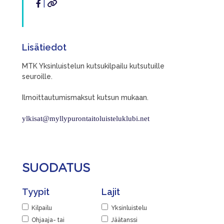
|
Lisätiedot
MTK Yksinluistelun kutsukilpailu kutsutuille
seuroille.
Ilmoittautumismaksut kutsun mukaan.
ylkisat@myllypurontaitoluisteluklubi.net
SUODATUS
Tyypit
Lajit
Kilpailu
Yksinluistelu
Ohjaaja- tai
Jäätanssi