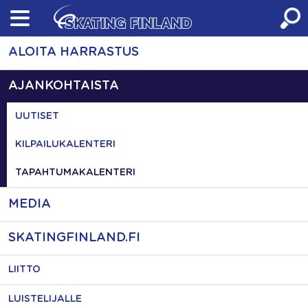
Skip
to
content
ALOITA HARRASTUS
AJANKOHTAISTA
UUTISET
KILPAILUKALENTERI
TAPAHTUMAKALENTERI
MEDIA
SKATINGFINLAND.FI
LIITTO
LUISTELIJALLE