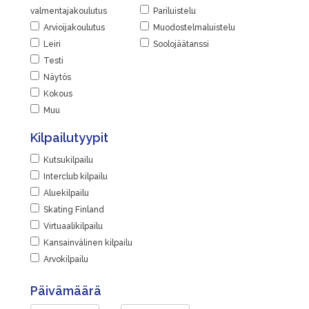
valmentajakoulutus
Pariluistelu
Arvioijakoulutus
Muodostelmaluistelu
Leiri
Soolojäätanssi
Testi
Näytös
Kokous
Muu
Kilpailutyypit
Kutsukilpailu
Interclub kilpailu
Aluekilpailu
Skating Finland
Virtuaalikilpailu
Kansainvälinen kilpailu
Arvokilpailu
Päivämäärä