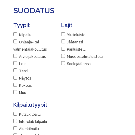
SUODATUS
Tyypit
Lajit
Kilpailu
Yksinluistelu
Ohjaaja- tai
Jäätanssi
valmentajakoulutus
Pariluistelu
Arvioijakoulutus
Muodostelmaluistelu
Leiri
Soolojäätanssi
Testi
Näytös
Kokous
Muu
Kilpailutyypit
Kutsukilpailu
Interclub kilpailu
Aluekilpailu