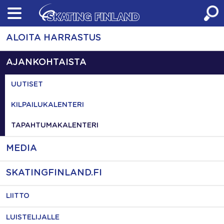
Skip
to
content
ALOITA HARRASTUS
AJANKOHTAISTA
UUTISET
KILPAILUKALENTERI
TAPAHTUMAKALENTERI
MEDIA
SKATINGFINLAND.FI
LIITTO
LUISTELIJALLE