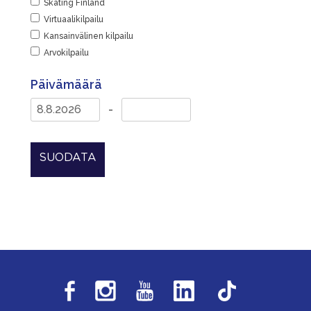
Skating Finland
Virtuaalikilpailu
Kansainvälinen kilpailu
Arvokilpailu
Päivämäärä
-
SUODATA