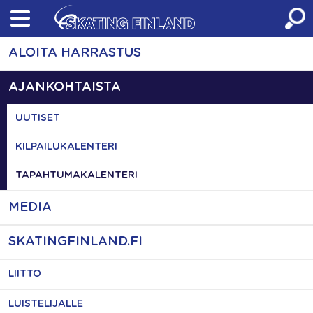
Skip
to
content
ALOITA HARRASTUS
AJANKOHTAISTA
UUTISET
KILPAILUKALENTERI
TAPAHTUMAKALENTERI
MEDIA
SKATINGFINLAND.FI
LIITTO
LUISTELIJALLE