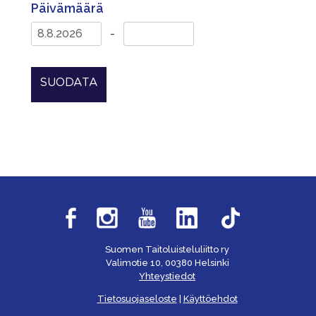
Päivämäärä
-
SUODATA
Suomen Taitoluisteluliitto ry
Valimotie 10, 00380 Helsinki
Yhteystiedot
Tietosuojaseloste
|
Käyttöehdot