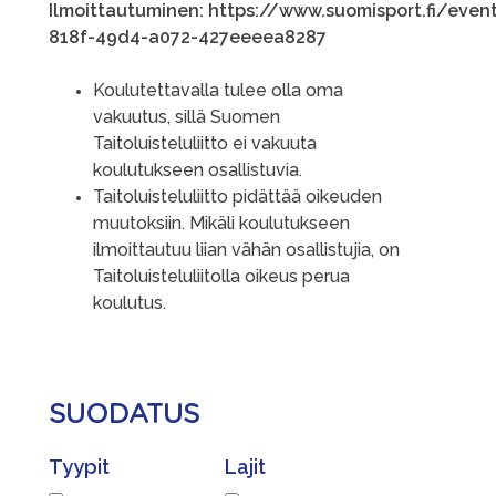
Ilmoittautuminen:
https://www.suomisport.fi/eve
818f-49d4-a072-427eeeea8287
Koulutettavalla tulee olla oma
vakuutus, sillä Suomen
Taitoluisteluliitto ei vakuuta
koulutukseen osallistuvia.
Taitoluisteluliitto pidättää oikeuden
muutoksiin. Mikäli koulutukseen
ilmoittautuu liian vähän osallistujia, on
Taitoluisteluliitolla oikeus perua
koulutus.
SUODATUS
Tyypit
Lajit