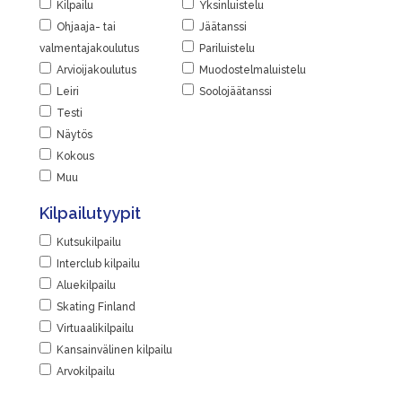
Kilpailu
Yksinluistelu
Ohjaaja- tai
Jäätanssi
valmentajakoulutus
Pariluistelu
Arvioijakoulutus
Muodostelmaluistelu
Leiri
Soolojäätanssi
Testi
Näytös
Kokous
Muu
Kilpailutyypit
Kutsukilpailu
Interclub kilpailu
Aluekilpailu
Skating Finland
Virtuaalikilpailu
Kansainvälinen kilpailu
Arvokilpailu