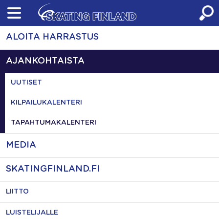
Skip
to
content
ALOITA HARRASTUS
AJANKOHTAISTA
UUTISET
KILPAILUKALENTERI
TAPAHTUMAKALENTERI
MEDIA
SKATINGFINLAND.FI
LIITTO
LUISTELIJALLE