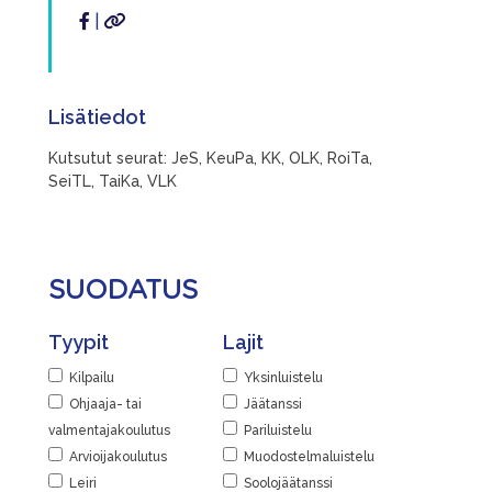
|
Lisätiedot
Kutsutut seurat: JeS, KeuPa, KK, OLK, RoiTa,
SeiTL, TaiKa, VLK
SUODATUS
Tyypit
Lajit
Kilpailu
Yksinluistelu
Ohjaaja- tai
Jäätanssi
valmentajakoulutus
Pariluistelu
Arvioijakoulutus
Muodostelmaluistelu
Leiri
Soolojäätanssi