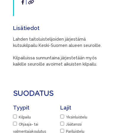
|
Lisätiedot
Lahden taitoluistelijoiden järjestämä
kutsukilpailu Keski-Suomen alueen seuroille.
Kilpailuissa sunnuntaina järjestetään myös
kaikille seuroille avoimet aikuisten kilpailu.
SUODATUS
Tyypit
Lajit
Kilpailu
Yksinluistelu
Ohjaaja- tai
Jäätanssi
valmentajakoulutus
Pariluistelu