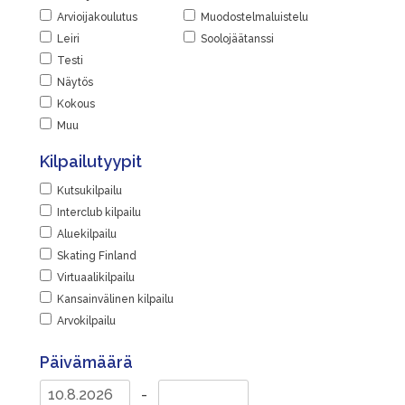
Arvioijakoulutus
Muodostelmaluistelu
Leiri
Soolojäätanssi
Testi
Näytös
Kokous
Muu
Kilpailutyypit
Kutsukilpailu
Interclub kilpailu
Aluekilpailu
Skating Finland
Virtuaalikilpailu
Kansainvälinen kilpailu
Arvokilpailu
Päivämäärä
-