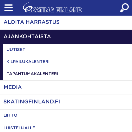
Skip
to
content
ALOITA HARRASTUS
AJANKOHTAISTA
UUTISET
KILPAILUKALENTERI
TAPAHTUMAKALENTERI
MEDIA
SKATINGFINLAND.FI
LIITTO
LUISTELIJALLE