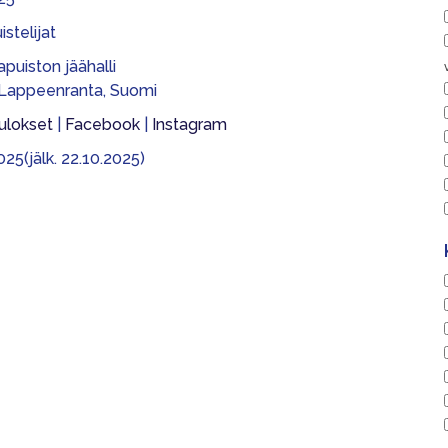
stelijat
puiston jäähalli
 Lappeenranta, Suomi
ulokset
|
Facebook
|
Instagram
025(jälk. 22.10.2025)