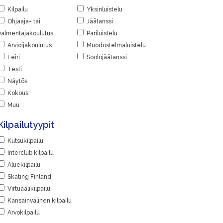
Kilpailu
Yksinluistelu
Ohjaaja- tai
Jäätanssi
valmentajakoulutus
Pariluistelu
Arvioijakoulutus
Muodostelmaluistelu
Leiri
Soolojäätanssi
Testi
Näytös
Kokous
Muu
Kilpailutyypit
Kutsukilpailu
Interclub kilpailu
Aluekilpailu
Skating Finland
Virtuaalikilpailu
Kansainvälinen kilpailu
Arvokilpailu