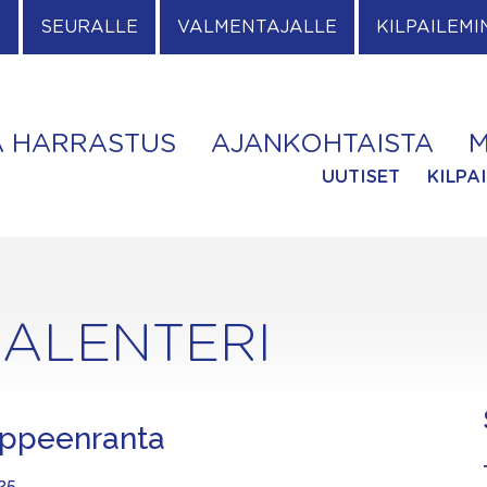
E
SEURALLE
VALMENTAJALLE
KILPAILEMI
A HARRASTUS
AJANKOHTAISTA
M
UUTISET
KILPA
ALENTERI
appeenranta
025