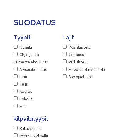
SUODATUS
Tyypit
Lajit
Kilpailu
Yksinluistelu
Ohjaaja- tai
Jäätanssi
valmentajakoulutus
Pariluistelu
Arvioijakoulutus
Muodostelmaluistelu
Leiri
Soolojäätanssi
Testi
Näytös
Kokous
Muu
Kilpailutyypit
Kutsukilpailu
Interclub kilpailu