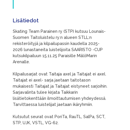
Lisätiedot
Skating Team Parainen ry (STP) kutsuu Lounais-
Suomen Taitoluistelu ry:n alueen STLL:n
rekisteröityjä ja kilpailupassin kaudella 2025-
2026 lunastaneita luistelijoita SAARISTO -CUP
kutsukilpailuun 15.11.25 Paraisille MälöMarin
Arenalle.
Kilpailusarjat ovat Taitaja axel ja Taitajat ei axel.
Taitajat ei axel- sarja jaetaan taitotason
mukaisesti Taitajat ja Taitajat eistyneet sarjoihin.
Sarjavalinta tulee kirjata Taikkarin
lisätietokenttään ilmoittautumisen yhdeydessä.
Tarvittaessa luistelijat jaetaan ikäryhmiin.
Kutsutut seurat ovat PoriTa, RauTL, SalPa, SCT,
STP, UJK, VSTL, VG-62.