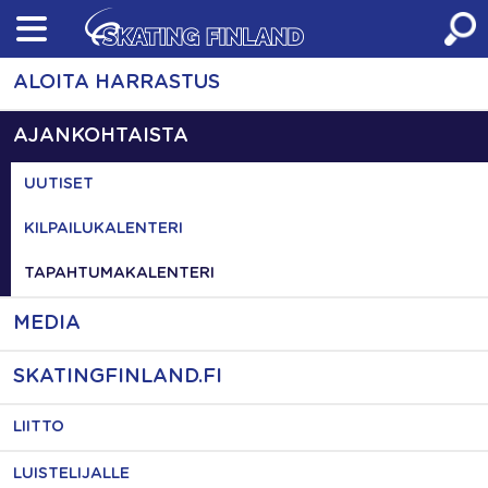
Skip
to
content
ALOITA HARRASTUS
AJANKOHTAISTA
UUTISET
KILPAILUKALENTERI
TAPAHTUMAKALENTERI
MEDIA
SKATINGFINLAND.FI
LIITTO
LUISTELIJALLE