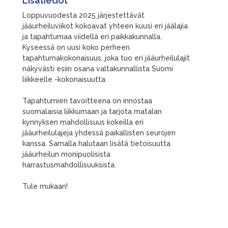
Lisätiedot
Loppuvuodesta 2025 järjestettävät
jääurheiluviikot kokoavat yhteen kuusi eri jäälajia
ja tapahtumaa viidellä eri paikkakunnalla.
Kyseessä on uusi koko perheen
tapahtumakokonaisuus, joka tuo eri jääurheilulajit
näkyvästi esiin osana valtakunnallista Suomi
liikkeelle -kokonaisuutta.
Tapahtumien tavoitteena on innostaa
suomalaisia liikkumaan ja tarjota matalan
kynnyksen mahdollisuus kokeilla eri
jääurheilulajeja yhdessä paikallisten seurojen
kanssa. Samalla halutaan lisätä tietoisuutta
jääurheilun monipuolisista
harrastusmahdollisuuksista.
Tule mukaan!