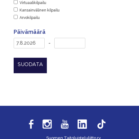
Virtuaalikilpailu
Kansainvälinen kilpailu
Arvokilpailu
Päivämäärä
-
SUODATA
Suomen Taitoluisteluliitto ry