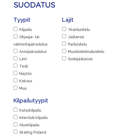
SUODATUS
Tyypit
Lajit
Kilpailu
Yksinluistelu
Ohjaaja- tai
Jäätanssi
valmentajakoulutus
Pariluistelu
Arvioijakoulutus
Muodostelmaluistelu
Leiri
Soolojäätanssi
Testi
Näytös
Kokous
Muu
Kilpailutyypit
Kutsukilpailu
Interclub kilpailu
Aluekilpailu
Skating Finland