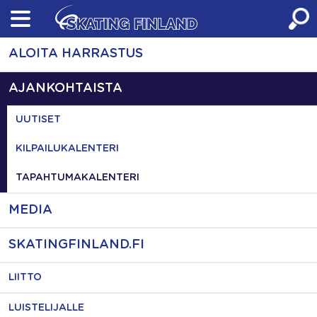
Skip
to
content
ALOITA HARRASTUS
AJANKOHTAISTA
UUTISET
KILPAILUKALENTERI
TAPAHTUMAKALENTERI
MEDIA
SKATINGFINLAND.FI
LIITTO
LUISTELIJALLE