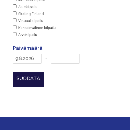
Interclub kilpailu
Aluekilpailu
Skating Finland
Virtuaalikilpailu
Kansainvälinen kilpailu
Arvokilpailu
Päivämäärä
-
SUODATA