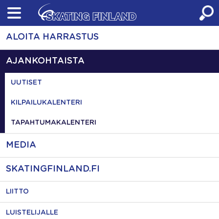
Skip
to
content
ALOITA HARRASTUS
AJANKOHTAISTA
UUTISET
KILPAILUKALENTERI
TAPAHTUMAKALENTERI
MEDIA
SKATINGFINLAND.FI
LIITTO
LUISTELIJALLE