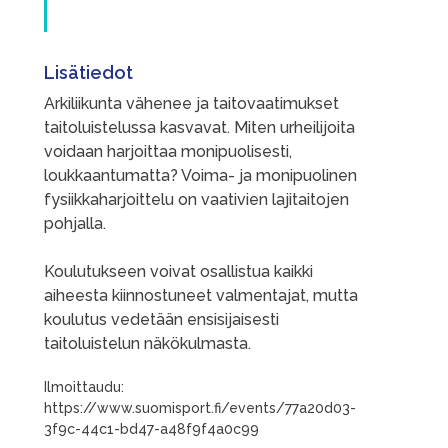
Lisätiedot
Arkiliikunta vähenee ja taitovaatimukset
taitoluistelussa kasvavat. Miten urheilijoita
voidaan harjoittaa monipuolisesti,
loukkaantumatta? Voima- ja monipuolinen
fysiikkaharjoittelu on vaativien lajitaitojen
pohjalla.
Koulutukseen voivat osallistua kaikki
aiheesta kiinnostuneet valmentajat, mutta
koulutus vedetään ensisijaisesti
taitoluistelun näkökulmasta.
Ilmoittaudu:
https://www.suomisport.fi/events/77a20d03-
3f9c-44c1-bd47-a48f9f4a0c99