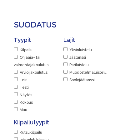
SUODATUS
Tyypit
Lajit
Kilpailu
Yksinluistelu
Ohjaaja- tai
Jäätanssi
valmentajakoulutus
Pariluistelu
Arvioijakoulutus
Muodostelmaluistelu
Leiri
Soolojäätanssi
Testi
Näytös
Kokous
Muu
Kilpailutyypit
Kutsukilpailu