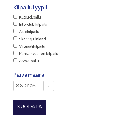
Kilpailutyypit
Kutsukilpailu
Interclub kilpailu
Aluekilpailu
Skating Finland
Virtuaalikilpailu
Kansainvälinen kilpailu
Arvokilpailu
Päivämäärä
-
SUODATA