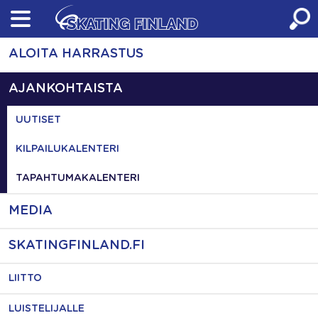
Skip
to
content
ALOITA HARRASTUS
AJANKOHTAISTA
UUTISET
KILPAILUKALENTERI
TAPAHTUMAKALENTERI
MEDIA
SKATINGFINLAND.FI
LIITTO
LUISTELIJALLE