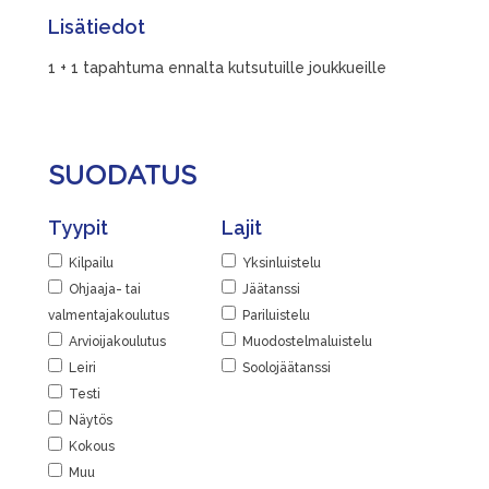
Lisätiedot
1 + 1 tapahtuma ennalta kutsutuille joukkueille
SUODATUS
Tyypit
Lajit
Kilpailu
Yksinluistelu
Ohjaaja- tai
Jäätanssi
valmentajakoulutus
Pariluistelu
Arvioijakoulutus
Muodostelmaluistelu
Leiri
Soolojäätanssi
Testi
Näytös
Kokous
Muu