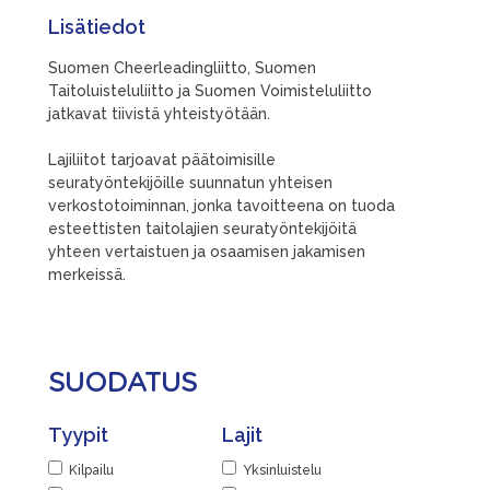
Lisätiedot
Suomen Cheerleadingliitto, Suomen
Taitoluisteluliitto ja Suomen Voimisteluliitto
jatkavat tiivistä yhteistyötään.
Lajiliitot tarjoavat päätoimisille
seuratyöntekijöille suunnatun yhteisen
verkostotoiminnan, jonka tavoitteena on tuoda
esteettisten taitolajien seuratyöntekijöitä
yhteen vertaistuen ja osaamisen jakamisen
merkeissä.
SUODATUS
Tyypit
Lajit
Kilpailu
Yksinluistelu