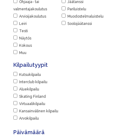
Ohjaaja- tai
Jäätanssi
valmentajakoulutus
Pariluistelu
Arvioijakoulutus
Muodostelmaluistelu
Leiri
Soolojäätanssi
Testi
Näytös
Kokous
Muu
Kilpailutyypit
Kutsukilpailu
Interclub kilpailu
Aluekilpailu
Skating Finland
Virtuaalikilpailu
Kansainvälinen kilpailu
Arvokilpailu
Päivämäärä