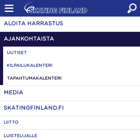
Skip
to
content
ALOITA HARRASTUS
AJANKOHTAISTA
UUTISET
KILPAILUKALENTERI
TAPAHTUMAKALENTERI
MEDIA
SKATINGFINLAND.FI
LIITTO
LUISTELIJALLE