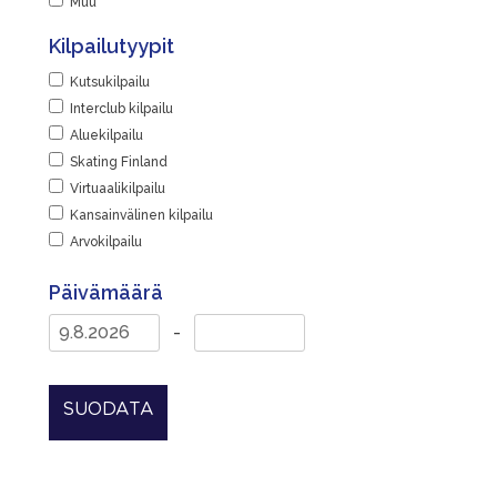
Muu
Kilpailutyypit
Kutsukilpailu
Interclub kilpailu
Aluekilpailu
Skating Finland
Virtuaalikilpailu
Kansainvälinen kilpailu
Arvokilpailu
Päivämäärä
-
SUODATA