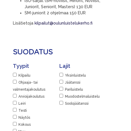
ISU-sarjat (SM-noviisit, Minorit, Noviisit,
Juniorit, Seniorit, Masters) 130 EUR
SM-juniorit 2 ohjelmaa 150 EUR
Lisätietoja
kilpailut@oulunluistelukerho.fi
SUODATUS
Tyypit
Lajit
Kilpailu
Yksinluistelu
Ohjaaja- tai
Jäätanssi
valmentajakoulutus
Pariluistelu
Arvioijakoulutus
Muodostelmaluistelu
Leiri
Soolojäätanssi
Testi
Näytös
Kokous