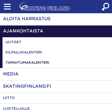
Skip
to
content
ALOITA HARRASTUS
AJANKOHTAISTA
UUTISET
KILPAILUKALENTERI
TAPAHTUMAKALENTERI
MEDIA
SKATINGFINLAND.FI
LIITTO
LUISTELIJALLE