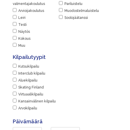
valmentajakoulutus
Pariluistelu
Arvioijakoulutus
Muodostelmaluistelu
Leiri
Soolojäätanssi
Testi
Näytös
Kokous
Muu
Kilpailutyypit
Kutsukilpailu
Interclub kilpailu
Aluekilpailu
Skating Finland
Virtuaalikilpailu
Kansainvälinen kilpailu
Arvokilpailu
Päivämäärä