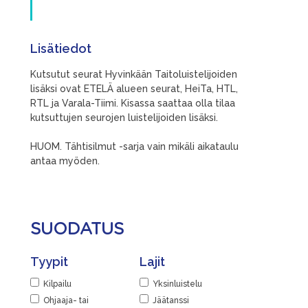
Lisätiedot
Kutsutut seurat Hyvinkään Taitoluistelijoiden
lisäksi ovat ETELÄ alueen seurat, HeiTa, HTL,
RTL ja Varala-Tiimi. Kisassa saattaa olla tilaa
kutsuttujen seurojen luistelijoiden lisäksi.
HUOM. Tähtisilmut -sarja vain mikäli aikataulu
antaa myöden.
SUODATUS
Tyypit
Lajit
Kilpailu
Yksinluistelu
Ohjaaja- tai
Jäätanssi