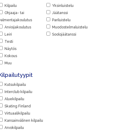
Kilpailu
Yksinluistelu
Ohjaaja- tai
Jäätanssi
valmentajakoulutus
Pariluistelu
Arvioijakoulutus
Muodostelmaluistelu
Leiri
Soolojäätanssi
Testi
Näytös
Kokous
Muu
Kilpailutyypit
Kutsukilpailu
Interclub kilpailu
Aluekilpailu
Skating Finland
Virtuaalikilpailu
Kansainvälinen kilpailu
Arvokilpailu