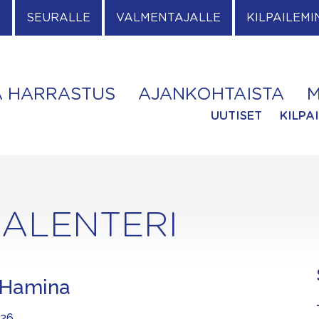
E
SEURALLE
VALMENTAJALLE
KILPAILEMI
A HARRASTUS
AJANKOHTAISTA
M
UUTISET
KILPA
ALENTERI
, Hamina
026