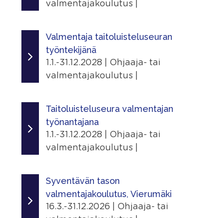
valmentajakoulutus |
Ajankohta
9.1.2025 - 31.12.2029
Valmentaja taitoluisteluseuran
työntekijänä
Järjestäjä
1.1.-31.12.2028 | Ohjaaja- tai
Skating Finland
valmentajakoulutus |
Linkit
Ajankohta
Tapahtumasivu
1.1.2026 - 31.12.2028
Taitoluisteluseura valmentajan
työnantajana
Lisätiedot
Järjestäjä
1.1.-31.12.2028 | Ohjaaja- tai
Näytä lisätiedot
Skating Finland
valmentajakoulutus |
Jaa
Linkit
Ajankohta
|
Tapahtumasivu
1.1.2026 - 31.12.2028
Syventävän tason
valmentajakoulutus, Vierumäki
Lisätiedot
Järjestäjä
16.3.-31.12.2026 | Ohjaaja- tai
Näytä lisätiedot
Skating Finland