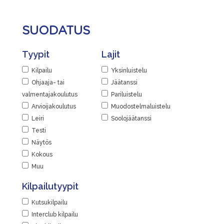
Jaa
Näytä lisätiedot
Skating Finland
|
Jaa
SUODATUS
Paikka
|
Suomen Urheiluopisto, Vierumäki
Tyypit
Lajit
Urheiluopistontie 373, 19120 Heinola,
Suomi
Kilpailu
Yksinluistelu
Ohjaaja- tai
Jäätanssi
Linkit
valmentajakoulutus
Pariluistelu
Tapahtumasivu
Arvioijakoulutus
Muodostelmaluistelu
Leiri
Soolojäätanssi
Lisätiedot
Testi
Näytä lisätiedot
Näytös
Kokous
Jaa
Muu
|
Kilpailutyypit
Kutsukilpailu
Interclub kilpailu