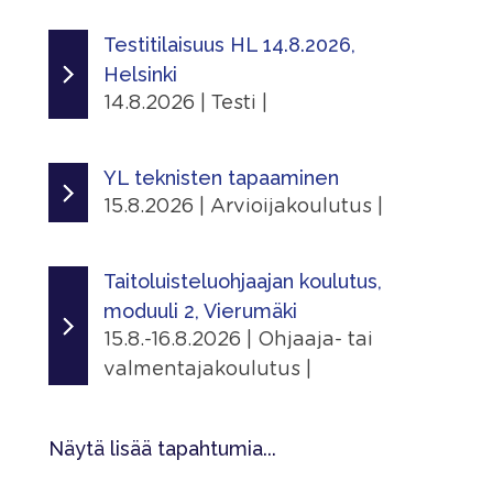
Linkit
Ajankohta
|
Tapahtumasivu
12.8.2026 - 12.8.2026
Testitilaisuus HL 14.8.2026,
Lisätiedot
Näytä lisätiedot
Helsinki
Lisätiedot
Järjestäjä
14.8.2026 | Testi |
Näytä lisätiedot
Skating Finland
Jaa
Ajankohta
|
Jaa
Linkit
14.8.2026 - 14.8.2026
YL teknisten tapaaminen
|
Tapahtumasivu
15.8.2026 | Arvioijakoulutus |
Järjestäjä
Lisätiedot
Ajankohta
Helsingin Luistelijat
Näytä lisätiedot
15.8.2026 - 15.8.2026
Taitoluisteluohjaajan koulutus,
Paikka
moduuli 2, Vierumäki
Jaa
Järjestäjä
Kaarelan jäähalli
15.8.-16.8.2026 | Ohjaaja- tai
|
Kaarelan raitti 2, 00430 Helsinki,
Skating Finland
valmentajakoulutus |
Suomi
Linkit
Ajankohta
Lisätiedot
Tapahtumasivu
15.8.2026 - 16.8.2026
Näytä lisää tapahtumia...
Näytä lisätiedot
Lisätiedot
Järjestäjä