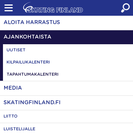
Skip
to
content
ALOITA HARRASTUS
AJANKOHTAISTA
UUTISET
KILPAILUKALENTERI
TAPAHTUMAKALENTERI
MEDIA
SKATINGFINLAND.FI
LIITTO
LUISTELIJALLE