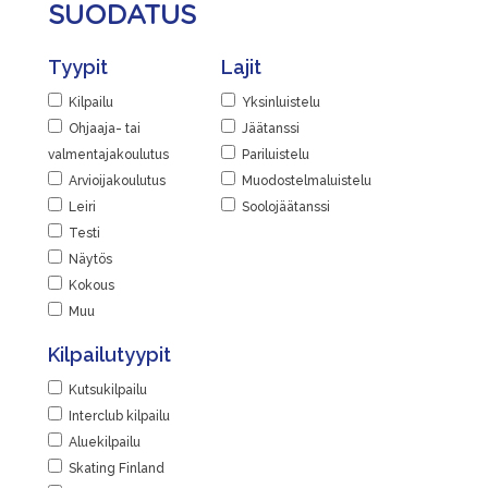
SUODATUS
Tyypit
Lajit
Kilpailu
Yksinluistelu
Ohjaaja- tai
Jäätanssi
valmentajakoulutus
Pariluistelu
Arvioijakoulutus
Muodostelmaluistelu
Leiri
Soolojäätanssi
Testi
Näytös
Kokous
Muu
Kilpailutyypit
Kutsukilpailu
Interclub kilpailu
Aluekilpailu
Skating Finland