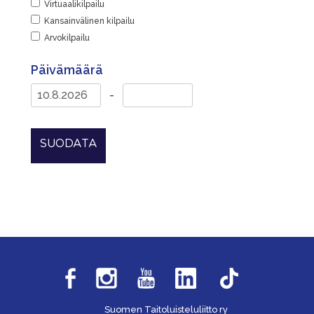
Virtuaalikilpailu
Kansainvälinen kilpailu
Arvokilpailu
Päivämäärä
-
SUODATA
Suomen Taitoluisteluliitto ry