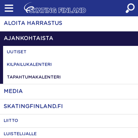
Skip
to
content
ALOITA HARRASTUS
AJANKOHTAISTA
UUTISET
KILPAILUKALENTERI
TAPAHTUMAKALENTERI
MEDIA
SKATINGFINLAND.FI
LIITTO
LUISTELIJALLE