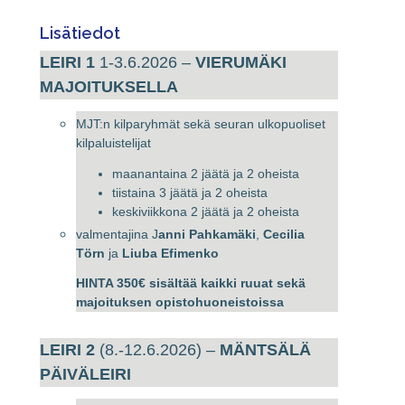
Lisätiedot
LEIRI 1
1-3.6.2026 –
VIERUMÄKI
MAJOITUKSELLA
MJT:n kilparyhmät sekä seuran ulkopuoliset
kilpaluistelijat
maanantaina 2 jäätä ja 2 oheista
tiistaina 3 jäätä ja 2 oheista
keskiviikkona 2 jäätä ja 2 oheista
valmentajina J
anni Pahkamäki
,
Cecilia
Törn
ja
Liuba Efimenko
HINTA 350€ sisältää kaikki ruuat sekä
majoituksen opistohuoneistoissa
LEIRI 2
(8.-12.6.2026) –
MÄNTSÄLÄ
PÄIVÄLEIRI