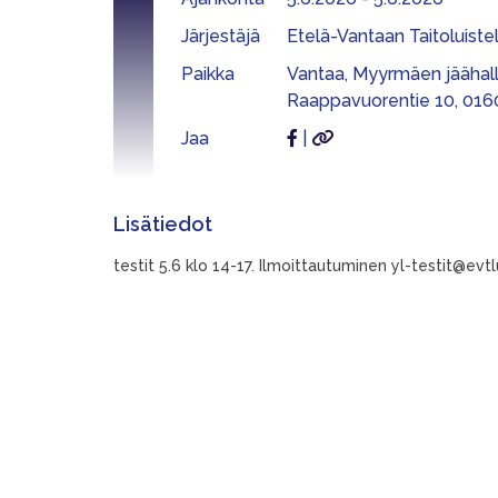
Järjestäjä
Etelä-Vantaan Taitoluistel
Paikka
Vantaa, Myyrmäen jäähall
Raappavuorentie 10, 016
Jaa
|
Lisätiedot
testit 5.6 klo 14-17. Ilmoittautuminen
yl-testit@evtl