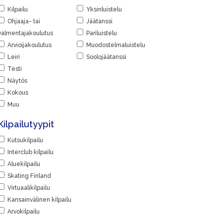
Kilpailu
Yksinluistelu
Ohjaaja- tai
Jäätanssi
valmentajakoulutus
Pariluistelu
Arvioijakoulutus
Muodostelmaluistelu
Leiri
Soolojäätanssi
Testi
Näytös
Kokous
Muu
Kilpailutyypit
Kutsukilpailu
Interclub kilpailu
Aluekilpailu
Skating Finland
Virtuaalikilpailu
Kansainvälinen kilpailu
Arvokilpailu