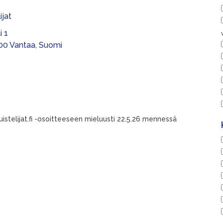
ijat
i 1
00 Vantaa, Suomi
uistelijat.fi -osoitteeseen mieluusti 22.5.26 mennessä