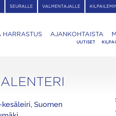
E
SEURALLE
VALMENTAJALLE
KILPAILEMI
A HARRASTUS
AJANKOHTAISTA
M
UUTISET
KILPA
ALENTERI
kesäleiri, Suomen
rumäki