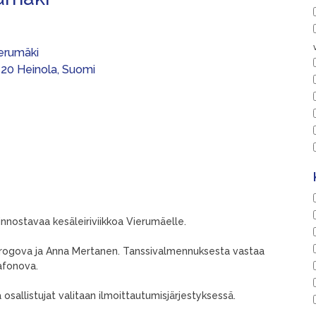
erumäki
120 Heinola, Suomi
nnostavaa kesäleiriviikkoa Vierumäelle.
a Pirogova ja Anna Mertanen. Tanssivalmennuksesta vastaa
afonova.
ja osallistujat valitaan ilmoittautumisjärjestyksessä.