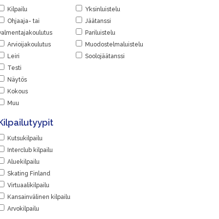
Kilpailu
Yksinluistelu
Ohjaaja- tai
Jäätanssi
valmentajakoulutus
Pariluistelu
Arvioijakoulutus
Muodostelmaluistelu
Leiri
Soolojäätanssi
Testi
Näytös
Kokous
Muu
Kilpailutyypit
Kutsukilpailu
Interclub kilpailu
Aluekilpailu
Skating Finland
Virtuaalikilpailu
Kansainvälinen kilpailu
Arvokilpailu