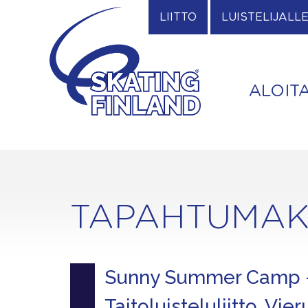
Skip
LIITTO
LUISTELIJALL
to
content
ALOIT
TAPAHTUMAK
Sunny Summer Camp -
Taitoluisteluliitto, Vie