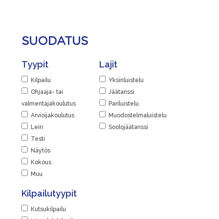
SUODATUS
Tyypit
Lajit
Kilpailu
Yksinluistelu
Ohjaaja- tai
Jäätanssi
valmentajakoulutus
Pariluistelu
Arvioijakoulutus
Muodostelmaluistelu
Leiri
Soolojäätanssi
Testi
Näytös
Kokous
Muu
Kilpailutyypit
Kutsukilpailu