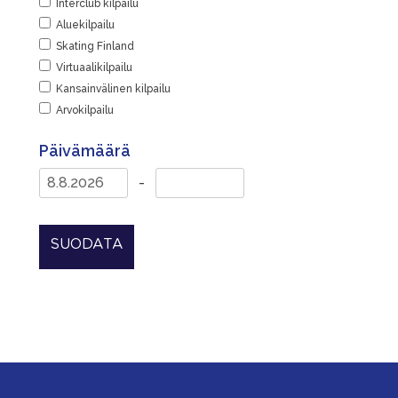
Interclub kilpailu
Aluekilpailu
Skating Finland
Virtuaalikilpailu
Kansainvälinen kilpailu
Arvokilpailu
Päivämäärä
-
SUODATA