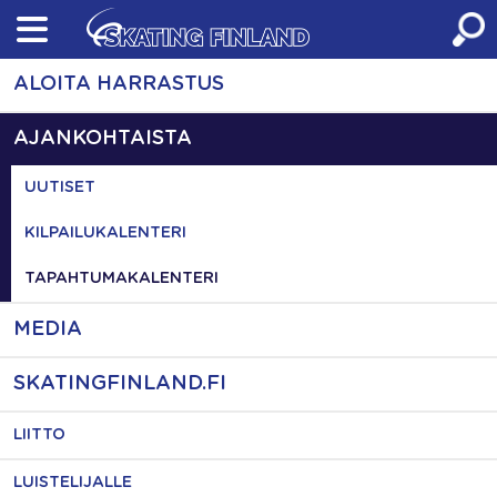
Skip
to
content
ALOITA HARRASTUS
AJANKOHTAISTA
UUTISET
KILPAILUKALENTERI
TAPAHTUMAKALENTERI
MEDIA
SKATINGFINLAND.FI
LIITTO
LUISTELIJALLE