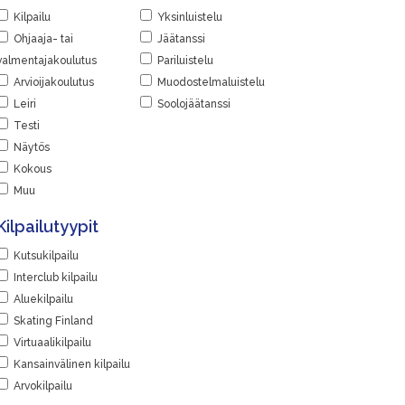
Kilpailu
Yksinluistelu
Ohjaaja- tai
Jäätanssi
valmentajakoulutus
Pariluistelu
Arvioijakoulutus
Muodostelmaluistelu
Leiri
Soolojäätanssi
Testi
Näytös
Kokous
Muu
Kilpailutyypit
Kutsukilpailu
Interclub kilpailu
Aluekilpailu
Skating Finland
Virtuaalikilpailu
Kansainvälinen kilpailu
Arvokilpailu