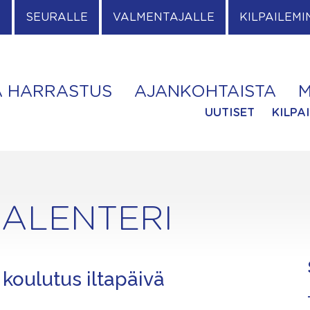
E
SEURALLE
VALMENTAJALLE
KILPAILEMI
A HARRASTUS
AJANKOHTAISTA
M
UUTISET
KILPA
ALENTERI
 koulutus iltapäivä