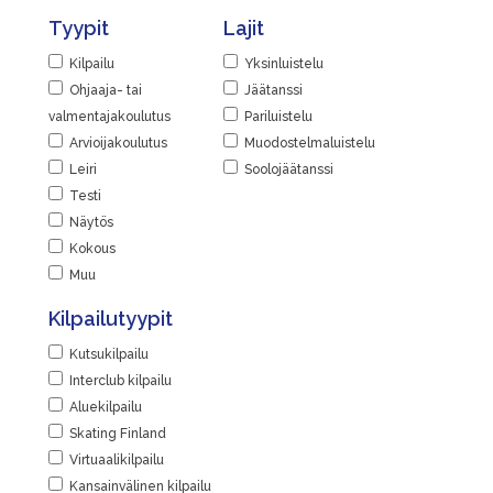
Tyypit
Lajit
Kilpailu
Yksinluistelu
Ohjaaja- tai
Jäätanssi
valmentajakoulutus
Pariluistelu
Arvioijakoulutus
Muodostelmaluistelu
Leiri
Soolojäätanssi
Testi
Näytös
Kokous
Muu
Kilpailutyypit
Kutsukilpailu
Interclub kilpailu
Aluekilpailu
Skating Finland
Virtuaalikilpailu
Kansainvälinen kilpailu