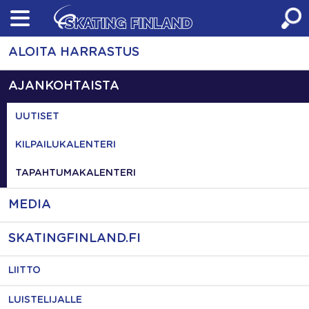
Skip
to
content
ALOITA HARRASTUS
AJANKOHTAISTA
UUTISET
KILPAILUKALENTERI
TAPAHTUMAKALENTERI
MEDIA
SKATINGFINLAND.FI
LIITTO
LUISTELIJALLE