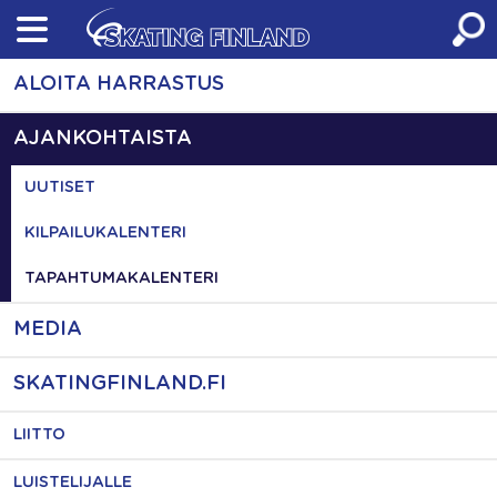
Skip
to
content
ALOITA HARRASTUS
AJANKOHTAISTA
UUTISET
KILPAILUKALENTERI
TAPAHTUMAKALENTERI
MEDIA
SKATINGFINLAND.FI
LIITTO
LUISTELIJALLE