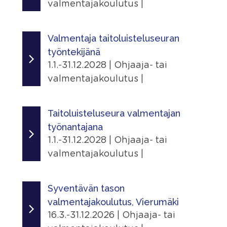
valmentajakoulutus |
Ajankohta
9.1.2025 - 31.12.2029
Valmentaja taitoluisteluseuran
työntekijänä
Järjestäjä
1.1.-31.12.2028 | Ohjaaja- tai
Skating Finland
valmentajakoulutus |
Linkit
Ajankohta
Tapahtumasivu
1.1.2026 - 31.12.2028
Taitoluisteluseura valmentajan
työnantajana
Lisätiedot
Järjestäjä
1.1.-31.12.2028 | Ohjaaja- tai
Näytä lisätiedot
Skating Finland
valmentajakoulutus |
Jaa
Linkit
Ajankohta
|
Tapahtumasivu
1.1.2026 - 31.12.2028
Syventävän tason
valmentajakoulutus, Vierumäki
Lisätiedot
Järjestäjä
16.3.-31.12.2026 | Ohjaaja- tai
Näytä lisätiedot
Skating Finland