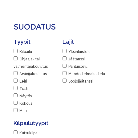
Jaa
Järjestäjä
Kaarelan jäähalli
|
Kaarelan raitti 2, 00430 Helsinki,
Skating Finland
Suomi
SUODATUS
Linkit
Lisätiedot
Tapahtumasivu
Tyypit
Lajit
Näytä lisätiedot
Lisätiedot
Kilpailu
Yksinluistelu
Jaa
Näytä lisätiedot
Ohjaaja- tai
Jäätanssi
|
valmentajakoulutus
Pariluistelu
Jaa
Arvioijakoulutus
Muodostelmaluistelu
|
Leiri
Soolojäätanssi
Testi
Näytös
Kokous
Muu
Kilpailutyypit
Kutsukilpailu