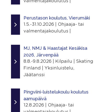
valmentajakoulutus |
Jaa
Linkit
Ajankohta
|
Tapahtumasivu
16.3.2026 - 31.12.2026
Perustason koulutus, Vierumäki
1.5.-31.10.2026 | Ohjaaja- tai
Jaa
Järjestäjä
valmentajakoulutus |
|
Skating Finland
Ajankohta
Paikka
1.5.2026 - 31.10.2026
MJ, NMJ & Haastajat Kesäkisa
Suomen Urheiluopisto, Vierumäki
2026, Järvenpää
Urheiluopistontie 373, 19120 Heinola,
Järjestäjä
8.8.-9.8.2026 | Kilpailu | Skating
Suomi
Skating Finland
Finland | Yksinluistelu,
Linkit
Paikka
Jäätanssi
Tapahtumasivu
Suomen Urheiluopisto, Vierumäki
Ajankohta
Urheiluopistontie 373, 19120 Heinola,
8.8.2026 - 9.8.2026
Pingviini-luistelukoulu koulutus
Lisätiedot
Suomi
Näytä lisätiedot
aamupäivä
Järjestäjä
Linkit
12.8.2026 | Ohjaaja- tai
Järvenpään Taitoluistelijat
Jaa
Tapahtumasivu