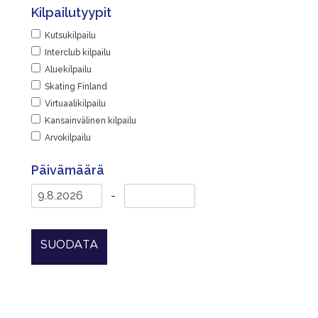
Kilpailutyypit
Kutsukilpailu
Interclub kilpailu
Aluekilpailu
Skating Finland
Virtuaalikilpailu
Kansainvälinen kilpailu
Arvokilpailu
Päivämäärä
-
SUODATA