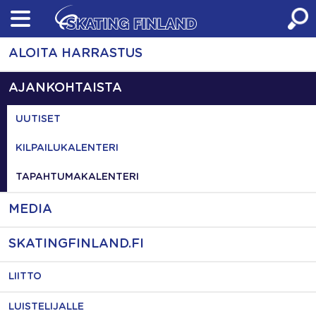
Skip
to
content
ALOITA HARRASTUS
AJANKOHTAISTA
UUTISET
KILPAILUKALENTERI
TAPAHTUMAKALENTERI
MEDIA
SKATINGFINLAND.FI
LIITTO
LUISTELIJALLE