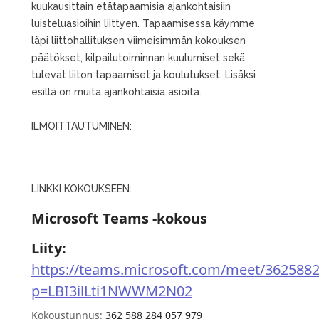
kuukausittain etätapaamisia ajankohtaisiin
luisteluasioihin liittyen. Tapaamisessa käymme
läpi liittohallituksen viimeisimmän kokouksen
päätökset, kilpailutoiminnan kuulumiset sekä
tulevat liiton tapaamiset ja koulutukset. Lisäksi
esillä on muita ajankohtaisia asioita.
ILMOITTAUTUMINEN:
LINKKI KOKOUKSEEN:
Microsoft Teams -kokous
Liity:
https://teams.microsoft.com/meet/362588
p=LBI3ilLti1NWWM2N02
Kokoustunnus:
362 588 284 057 979