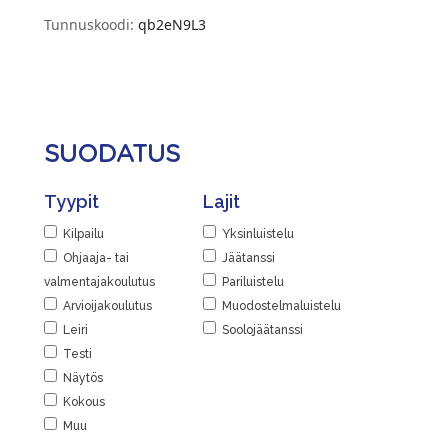
Tunnuskoodi:
qb2eN9L3
SUODATUS
Tyypit
Lajit
Kilpailu
Yksinluistelu
Ohjaaja- tai
Jäätanssi
valmentajakoulutus
Pariluistelu
Arvioijakoulutus
Muodostelmaluistelu
Leiri
Soolojäätanssi
Testi
Näytös
Kokous
Muu