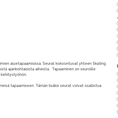
imien aluetapaamisissa. Seurat kokoontuvat yhteen Skating
istä ajankohtaisista aiheista. Tapaaminen on seuroille
n kehitystyöhön.
iminsä tapaamiseen. Tämän lisäksi seurat voivat osallistua