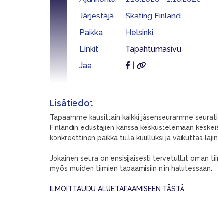
Järjestäjä
Skating Finland
Paikka
Helsinki
Linkit
Tapahtumasivu
Jaa
|
Lisätiedot
Tapaamme kausittain kaikki jäsenseuramme seurati
Finlandin edustajien kanssa keskustelemaan keskeis
konkreettinen paikka tulla kuulluksi ja vaikuttaa laji
Jokainen seura on ensisijaisesti tervetullut oman ti
myös muiden tiimien tapaamisiin niin halutessaan.
ILMOITTAUDU ALUETAPAAMISEEN TÄSTÄ