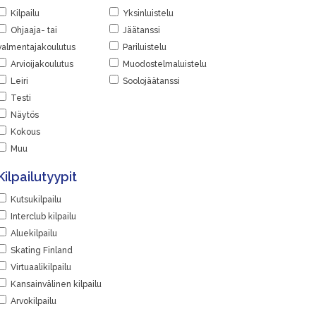
Kilpailu
Yksinluistelu
Ohjaaja- tai
Jäätanssi
valmentajakoulutus
Pariluistelu
Arvioijakoulutus
Muodostelmaluistelu
Leiri
Soolojäätanssi
Testi
Näytös
Kokous
Muu
Kilpailutyypit
Kutsukilpailu
Interclub kilpailu
Aluekilpailu
Skating Finland
Virtuaalikilpailu
Kansainvälinen kilpailu
Arvokilpailu