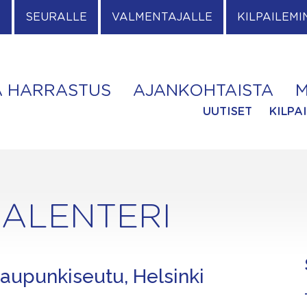
E
SEURALLE
VALMENTAJALLE
KILPAILEMI
A HARRASTUS
AJANKOHTAISTA
M
UUTISET
KILPA
ALENTERI
aupunkiseutu, Helsinki