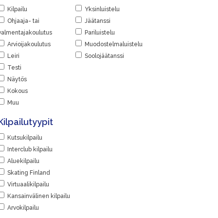
Kilpailu
Yksinluistelu
Ohjaaja- tai
Jäätanssi
valmentajakoulutus
Pariluistelu
Arvioijakoulutus
Muodostelmaluistelu
Leiri
Soolojäätanssi
Testi
Näytös
Kokous
Muu
Kilpailutyypit
Kutsukilpailu
Interclub kilpailu
Aluekilpailu
Skating Finland
Virtuaalikilpailu
Kansainvälinen kilpailu
Arvokilpailu