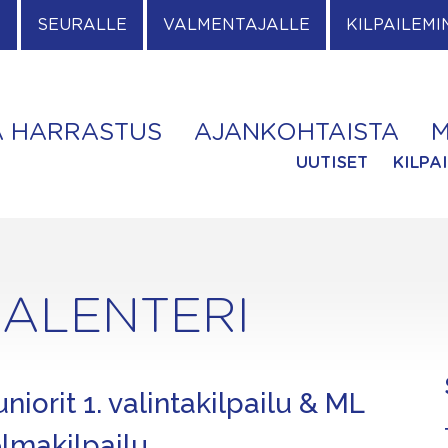
E
SEURALLE
VALMENTAJALLE
KILPAILEMI
A HARRASTUS
AJANKOHTAISTA
M
UUTISET
KILPA
ALENTERI
niorit 1. valintakilpailu & ML
lmakilpailu