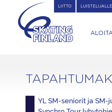
Skip
LIITTO
LUISTELIJALL
to
content
ALOIT
TAPAHTUMAK
YL SM-seniorit ja SM-ju
Synchro Tour lyhytohje