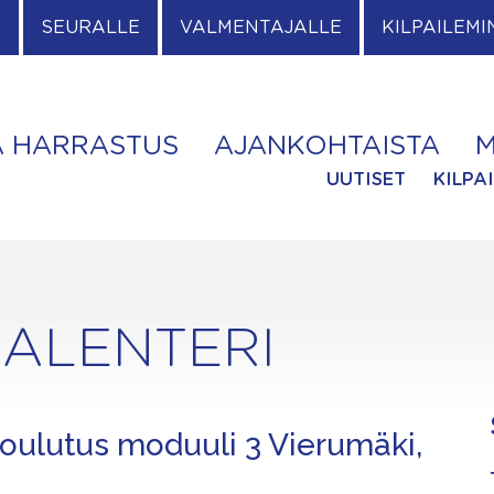
E
SEURALLE
VALMENTAJALLE
KILPAILEMI
A HARRASTUS
AJANKOHTAISTA
M
UUTISET
KILPA
ALENTERI
koulutus moduuli 3 Vierumäki,