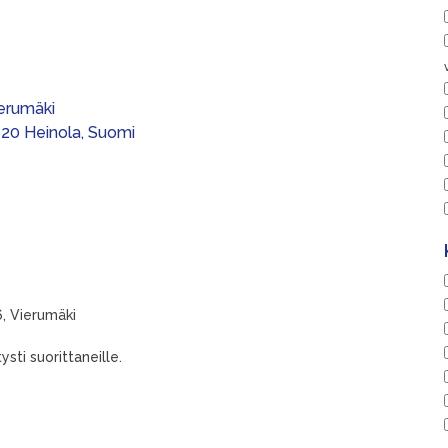
erumäki
120 Heinola, Suomi
6, Vierumäki
sti suorittaneille.