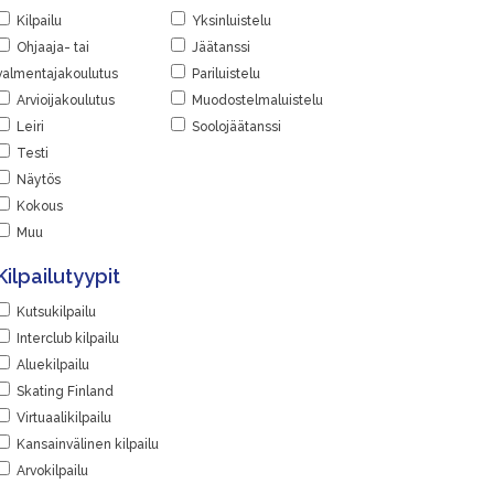
Kilpailu
Yksinluistelu
Ohjaaja- tai
Jäätanssi
valmentajakoulutus
Pariluistelu
Arvioijakoulutus
Muodostelmaluistelu
Leiri
Soolojäätanssi
Testi
Näytös
Kokous
Muu
Kilpailutyypit
Kutsukilpailu
Interclub kilpailu
Aluekilpailu
Skating Finland
Virtuaalikilpailu
Kansainvälinen kilpailu
Arvokilpailu