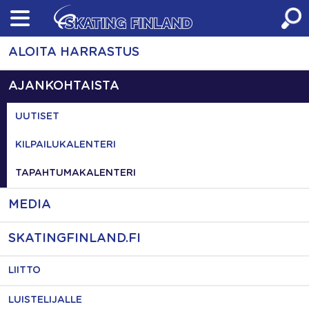
Skip
to
content
ALOITA HARRASTUS
AJANKOHTAISTA
UUTISET
KILPAILUKALENTERI
TAPAHTUMAKALENTERI
MEDIA
SKATINGFINLAND.FI
LIITTO
LUISTELIJALLE