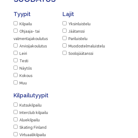
Tyypit
Lajit
Kilpailu
Yksinluistelu
Ohjaaja- tai
Jäätanssi
valmentajakoulutus
Pariluistelu
Arvioijakoulutus
Muodostelmaluistelu
Leiri
Soolojäätanssi
Testi
Näytös
Kokous
Muu
Kilpailutyypit
Kutsukilpailu
Interclub kilpailu
Aluekilpailu
Skating Finland
Virtuaalikilpailu