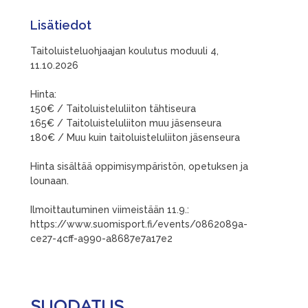
Lisätiedot
Taitoluisteluohjaajan koulutus moduuli 4,
11.10.2026
Hinta:
150€ / Taitoluisteluliiton tähtiseura
165€ / Taitoluisteluliiton muu jäsenseura
180€ / Muu kuin taitoluisteluliiton jäsenseura
Hinta sisältää oppimisympäristön, opetuksen ja
lounaan.
Ilmoittautuminen viimeistään 11.9.:
https://www.suomisport.fi/events/0862089a-
ce27-4cff-a990-a8687e7a17e2
SUODATUS