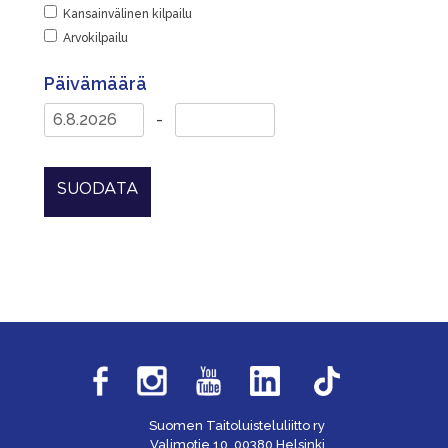
Kansainvälinen kilpailu
Arvokilpailu
Päivämäärä
-
SUODATA
Suomen Taitoluisteluliitto ry
Valimotie 10, 00380 Helsinki