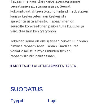
Tapaamme kausittain kaikki jäsenseuramme
seuratiimien aluetapaamisissa. Seurat
kokoontuvat yhteen Skating Finlandin edustajien
kanssa keskustelemaan keskeisistä
ajankohtaisista aiheista. Tapaaminen on
seuroille konkreettinen paikka tulla kuulluksi ja
vaikuttaa lajin kehitystyöhön.
Jokainen seura on ensisijaisesti tervetullut oman
tiiminsä tapaamiseen. Tämän lisäksi seurat
voivat osallistua myös muiden tiimien
tapaamisiin niin halutessaan.
ILMOITTAUDU ALUETAPAAMISEEN TÄSTÄ
SUODATUS
Tyypit
Lajit