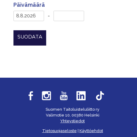
Päivämäärä
-
SUODATA
Suomen Taitoluisteluliitto ry
Valimotie 10, 00380 Helsinki
Yhteystiedot
Tietosuojaseloste
|
Käyttöehdot