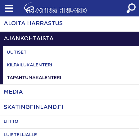
Skip
to
content
ALOITA HARRASTUS
AJANKOHTAISTA
UUTISET
KILPAILUKALENTERI
TAPAHTUMAKALENTERI
MEDIA
SKATINGFINLAND.FI
LIITTO
LUISTELIJALLE