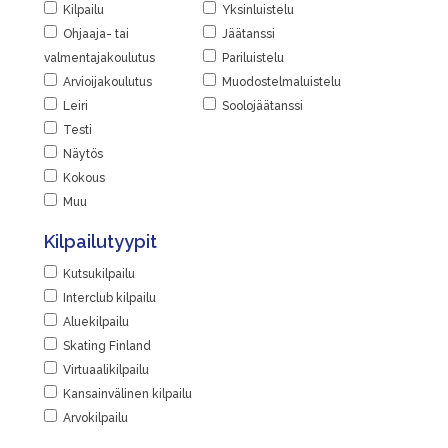
Kilpailu
Yksinluistelu
Ohjaaja- tai
Jäätanssi
valmentajakoulutus
Pariluistelu
Arvioijakoulutus
Muodostelmaluistelu
Leiri
Soolojäätanssi
Testi
Näytös
Kokous
Muu
Kilpailutyypit
Kutsukilpailu
Interclub kilpailu
Aluekilpailu
Skating Finland
Virtuaalikilpailu
Kansainvälinen kilpailu
Arvokilpailu