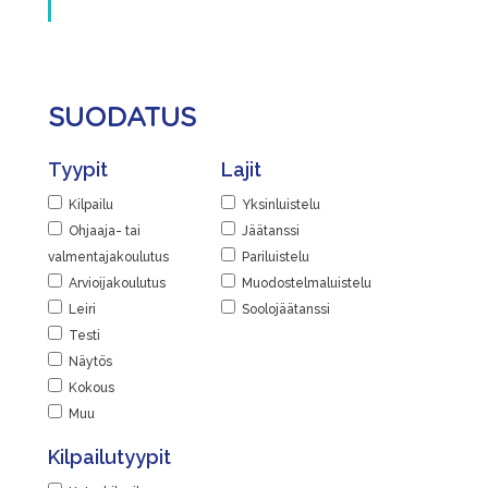
SUODATUS
Tyypit
Lajit
Kilpailu
Yksinluistelu
Ohjaaja- tai
Jäätanssi
valmentajakoulutus
Pariluistelu
Arvioijakoulutus
Muodostelmaluistelu
Leiri
Soolojäätanssi
Testi
Näytös
Kokous
Muu
Kilpailutyypit