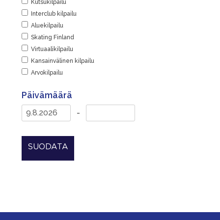
Kutsukilpailu
Interclub kilpailu
Aluekilpailu
Skating Finland
Virtuaalikilpailu
Kansainvälinen kilpailu
Arvokilpailu
Päivämäärä
-
SUODATA