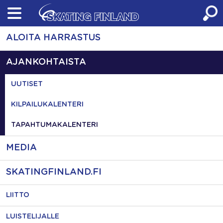
Skip
to
content
ALOITA HARRASTUS
AJANKOHTAISTA
UUTISET
KILPAILUKALENTERI
TAPAHTUMAKALENTERI
MEDIA
SKATINGFINLAND.FI
LIITTO
LUISTELIJALLE