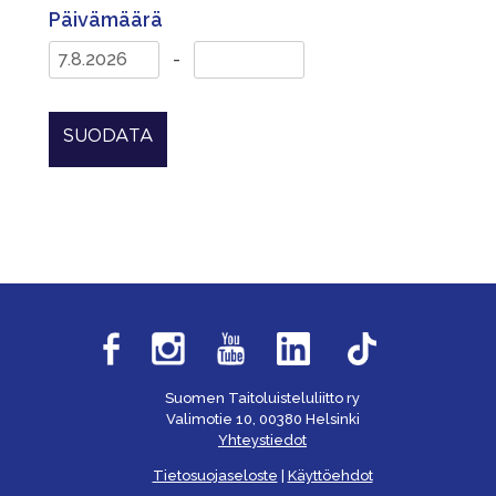
Päivämäärä
-
SUODATA
Suomen Taitoluisteluliitto ry
Valimotie 10, 00380 Helsinki
Yhteystiedot
Tietosuojaseloste
|
Käyttöehdot