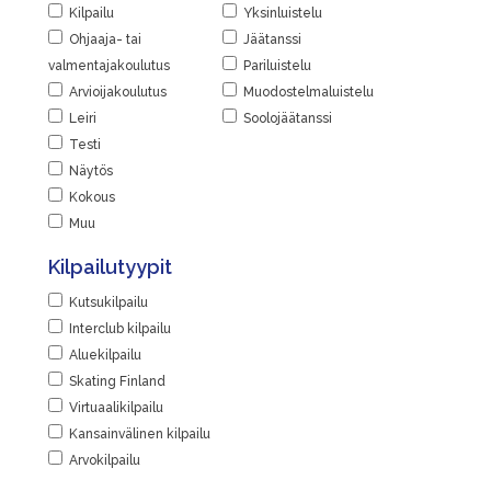
Kilpailu
Yksinluistelu
Ohjaaja- tai
Jäätanssi
valmentajakoulutus
Pariluistelu
Arvioijakoulutus
Muodostelmaluistelu
Leiri
Soolojäätanssi
Testi
Näytös
Kokous
Muu
Kilpailutyypit
Kutsukilpailu
Interclub kilpailu
Aluekilpailu
Skating Finland
Virtuaalikilpailu
Kansainvälinen kilpailu
Arvokilpailu