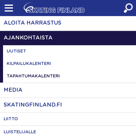
Skip
to
content
ALOITA HARRASTUS
AJANKOHTAISTA
UUTISET
KILPAILUKALENTERI
TAPAHTUMAKALENTERI
MEDIA
SKATINGFINLAND.FI
LIITTO
LUISTELIJALLE