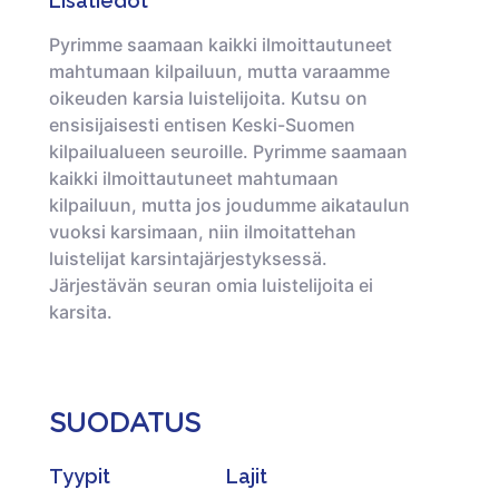
Lisätiedot
Pyrimme saamaan kaikki ilmoittautuneet
mahtumaan kilpailuun, mutta varaamme
oikeuden karsia luistelijoita. Kutsu on
ensisijaisesti entisen Keski-Suomen
kilpailualueen seuroille. Pyrimme saamaan
kaikki ilmoittautuneet mahtumaan
kilpailuun, mutta jos joudumme aikataulun
vuoksi karsimaan, niin ilmoitattehan
luistelijat karsintajärjestyksessä.
Järjestävän seuran omia luistelijoita ei
karsita.
SUODATUS
Tyypit
Lajit