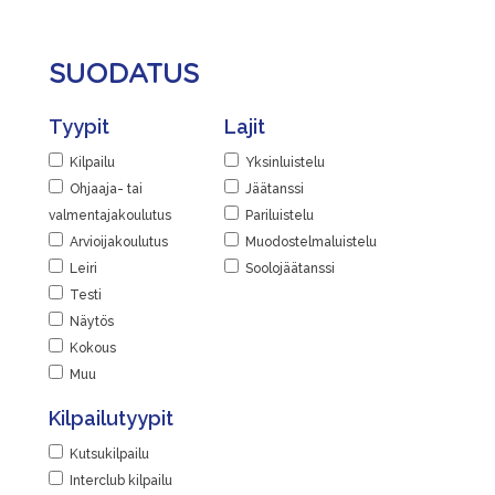
SUODATUS
Tyypit
Lajit
Kilpailu
Yksinluistelu
Ohjaaja- tai
Jäätanssi
valmentajakoulutus
Pariluistelu
Arvioijakoulutus
Muodostelmaluistelu
Leiri
Soolojäätanssi
Testi
Näytös
Kokous
Muu
Kilpailutyypit
Kutsukilpailu
Interclub kilpailu