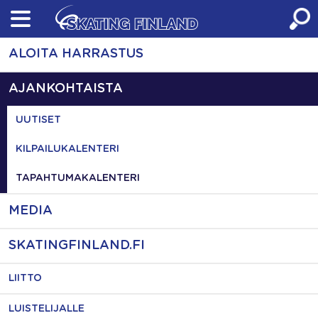
Skip
to
content
ALOITA HARRASTUS
AJANKOHTAISTA
UUTISET
KILPAILUKALENTERI
TAPAHTUMAKALENTERI
MEDIA
SKATINGFINLAND.FI
LIITTO
LUISTELIJALLE