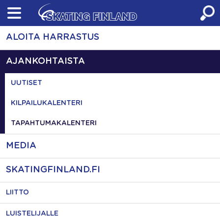
Skip
to
content
ALOITA HARRASTUS
AJANKOHTAISTA
UUTISET
KILPAILUKALENTERI
TAPAHTUMAKALENTERI
MEDIA
SKATINGFINLAND.FI
LIITTO
LUISTELIJALLE