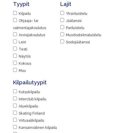
Tyypit
Lajit
Kilpailu
Yksinluistelu
Ohjaaja- tai
Jäätanssi
valmentajakoulutus
Pariluistelu
Arvioijakoulutus
Muodostelmaluistelu
Leiri
Soolojäätanssi
Testi
Näytös
Kokous
Muu
Kilpailutyypit
Kutsukilpailu
Interclub kilpailu
Aluekilpailu
Skating Finland
Virtuaalikilpailu
Kansainvälinen kilpailu