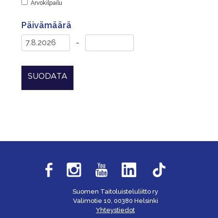
Arvokilpailu
Päivämäärä
-
SUODATA
Suomen Taitoluisteluliitto ry
Valimotie 10, 00380 Helsinki
Yhteystiedot