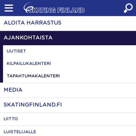
Skip
to
content
ALOITA HARRASTUS
AJANKOHTAISTA
UUTISET
KILPAILUKALENTERI
TAPAHTUMAKALENTERI
MEDIA
SKATINGFINLAND.FI
LIITTO
LUISTELIJALLE