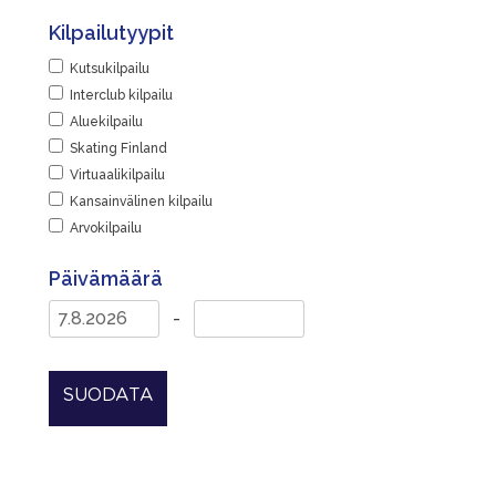
Kilpailutyypit
Kutsukilpailu
Interclub kilpailu
Aluekilpailu
Skating Finland
Virtuaalikilpailu
Kansainvälinen kilpailu
Arvokilpailu
Päivämäärä
-
SUODATA