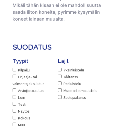
Mikäli tähän kisaan ei ole mahdollisuutta
saada liiton koneita, pyrimme kysymään
koneet lainaan muualta.
SUODATUS
Tyypit
Lajit
Kilpailu
Yksinluistelu
Ohjaaja- tai
Jäätanssi
valmentajakoulutus
Pariluistelu
Arvioijakoulutus
Muodostelmaluistelu
Leiri
Soolojäätanssi
Testi
Näytös
Kokous
Muu