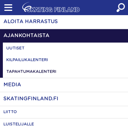
Skip
to
content
ALOITA HARRASTUS
AJANKOHTAISTA
UUTISET
KILPAILUKALENTERI
TAPAHTUMAKALENTERI
MEDIA
SKATINGFINLAND.FI
LIITTO
LUISTELIJALLE