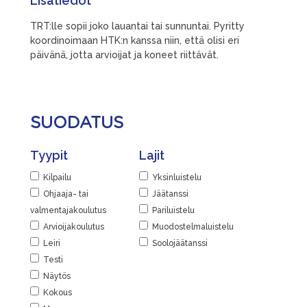
Lisätiedot
TRT:lle sopii joko lauantai tai sunnuntai. Pyritty
koordinoimaan HTK:n kanssa niin, että olisi eri
päivänä, jotta arvioijat ja koneet riittävät.
SUODATUS
Tyypit
Lajit
Kilpailu
Yksinluistelu
Ohjaaja- tai
Jäätanssi
valmentajakoulutus
Pariluistelu
Arvioijakoulutus
Muodostelmaluistelu
Leiri
Soolojäätanssi
Testi
Näytös
Kokous