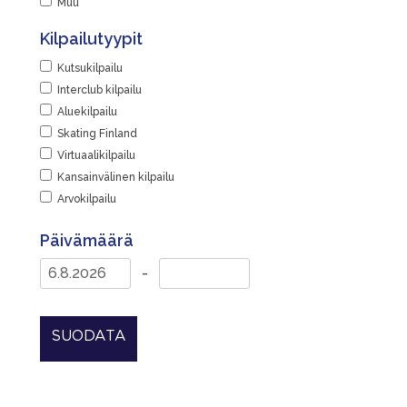
Muu
Kilpailutyypit
Kutsukilpailu
Interclub kilpailu
Aluekilpailu
Skating Finland
Virtuaalikilpailu
Kansainvälinen kilpailu
Arvokilpailu
Päivämäärä
-
SUODATA