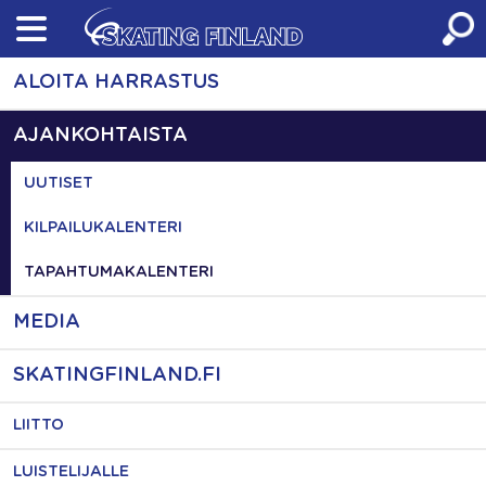
Skip
to
content
ALOITA HARRASTUS
AJANKOHTAISTA
UUTISET
KILPAILUKALENTERI
TAPAHTUMAKALENTERI
MEDIA
SKATINGFINLAND.FI
LIITTO
LUISTELIJALLE