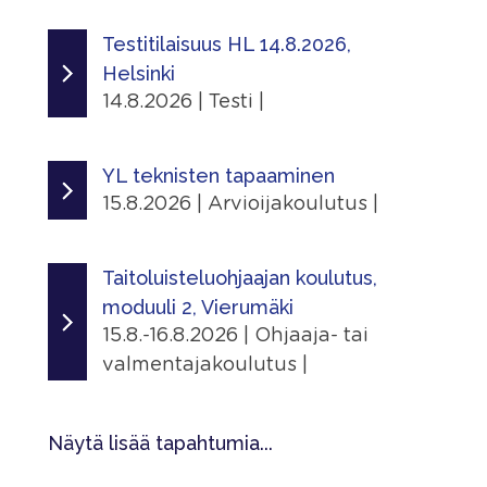
Linkit
Ajankohta
|
Tapahtumasivu
12.8.2026 - 12.8.2026
Testitilaisuus HL 14.8.2026,
Lisätiedot
Näytä lisätiedot
Helsinki
Lisätiedot
Järjestäjä
14.8.2026 | Testi |
Näytä lisätiedot
Skating Finland
Jaa
Ajankohta
|
Jaa
Linkit
14.8.2026 - 14.8.2026
YL teknisten tapaaminen
|
Tapahtumasivu
15.8.2026 | Arvioijakoulutus |
Järjestäjä
Lisätiedot
Ajankohta
Helsingin Luistelijat
Näytä lisätiedot
15.8.2026 - 15.8.2026
Taitoluisteluohjaajan koulutus,
Paikka
moduuli 2, Vierumäki
Jaa
Järjestäjä
Kaarelan jäähalli
15.8.-16.8.2026 | Ohjaaja- tai
|
Kaarelan raitti 2, 00430 Helsinki,
Skating Finland
valmentajakoulutus |
Suomi
Linkit
Ajankohta
Lisätiedot
Tapahtumasivu
15.8.2026 - 16.8.2026
Näytä lisää tapahtumia...
Näytä lisätiedot
Lisätiedot
Järjestäjä