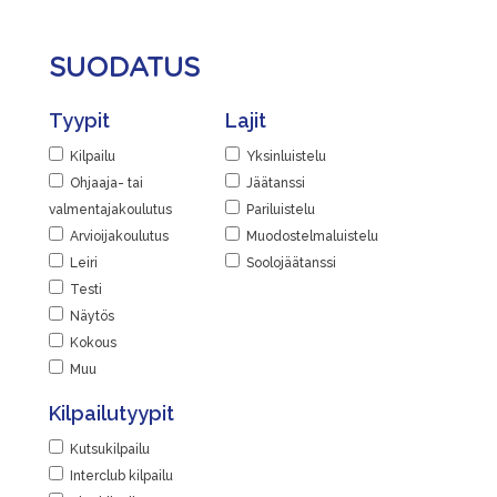
Jaa
Näytä lisätiedot
Skating Finland
|
Jaa
SUODATUS
Paikka
|
Suomen Urheiluopisto, Vierumäki
Tyypit
Lajit
Urheiluopistontie 373, 19120 Heinola,
Suomi
Kilpailu
Yksinluistelu
Ohjaaja- tai
Jäätanssi
Linkit
valmentajakoulutus
Pariluistelu
Tapahtumasivu
Arvioijakoulutus
Muodostelmaluistelu
Leiri
Soolojäätanssi
Lisätiedot
Testi
Näytä lisätiedot
Näytös
Kokous
Jaa
Muu
|
Kilpailutyypit
Kutsukilpailu
Interclub kilpailu