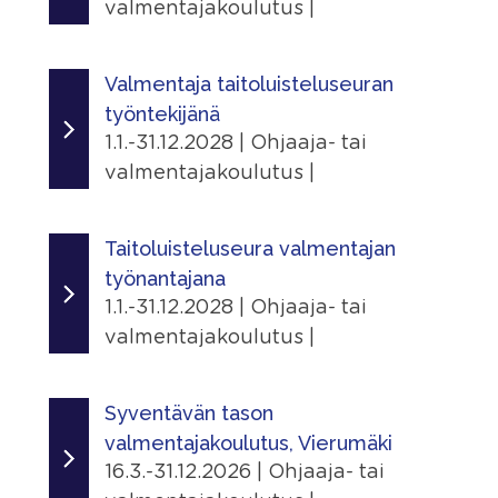
valmentajakoulutus |
Ajankohta
9.1.2025 - 31.12.2029
Valmentaja taitoluisteluseuran
työntekijänä
Järjestäjä
1.1.-31.12.2028 | Ohjaaja- tai
Skating Finland
valmentajakoulutus |
Linkit
Ajankohta
Tapahtumasivu
1.1.2026 - 31.12.2028
Taitoluisteluseura valmentajan
työnantajana
Lisätiedot
Järjestäjä
1.1.-31.12.2028 | Ohjaaja- tai
Näytä lisätiedot
Skating Finland
valmentajakoulutus |
Jaa
Linkit
Ajankohta
|
Tapahtumasivu
1.1.2026 - 31.12.2028
Syventävän tason
valmentajakoulutus, Vierumäki
Lisätiedot
Järjestäjä
16.3.-31.12.2026 | Ohjaaja- tai
Näytä lisätiedot
Skating Finland