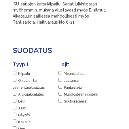
ISU-sarjojen kutsukilpailu. Sarjat julkistetaan
myöhemmin, mukana alustavasti myös B-silmut.
Aikataulun salliessa mahdollisesti myös
Tähtisarjoja. Hallivaraus klo 8-21.
SUODATUS
Tyypit
Lajit
Kilpailu
Yksinluistelu
Ohjaaja- tai
Jäätanssi
valmentajakoulutus
Pariluistelu
Arvioijakoulutus
Muodostelmaluistelu
Leiri
Soolojäätanssi
Testi
Näytös
Kokous