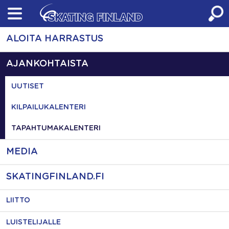
Skip
to
content
ALOITA HARRASTUS
AJANKOHTAISTA
UUTISET
KILPAILUKALENTERI
TAPAHTUMAKALENTERI
MEDIA
SKATINGFINLAND.FI
LIITTO
LUISTELIJALLE