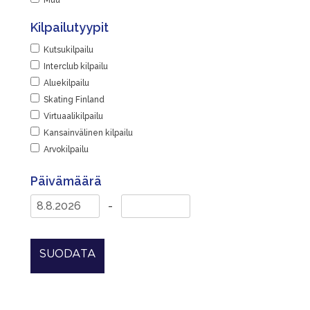
Muu
Kilpailutyypit
Kutsukilpailu
Interclub kilpailu
Aluekilpailu
Skating Finland
Virtuaalikilpailu
Kansainvälinen kilpailu
Arvokilpailu
Päivämäärä
-
SUODATA