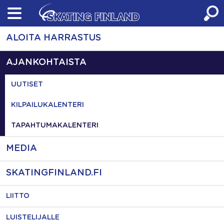
Skip
to
content
ALOITA HARRASTUS
AJANKOHTAISTA
UUTISET
KILPAILUKALENTERI
TAPAHTUMAKALENTERI
MEDIA
SKATINGFINLAND.FI
LIITTO
LUISTELIJALLE