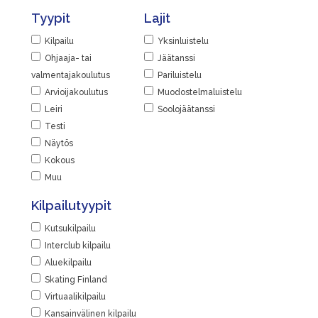
Tyypit
Lajit
Kilpailu
Yksinluistelu
Ohjaaja- tai
Jäätanssi
valmentajakoulutus
Pariluistelu
Arvioijakoulutus
Muodostelmaluistelu
Leiri
Soolojäätanssi
Testi
Näytös
Kokous
Muu
Kilpailutyypit
Kutsukilpailu
Interclub kilpailu
Aluekilpailu
Skating Finland
Virtuaalikilpailu
Kansainvälinen kilpailu