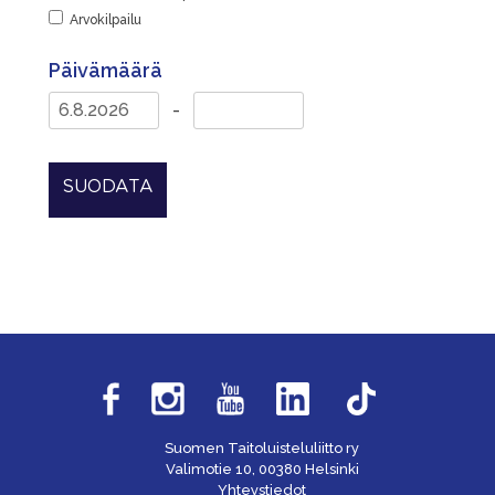
Arvokilpailu
Päivämäärä
-
SUODATA
Suomen Taitoluisteluliitto ry
Valimotie 10, 00380 Helsinki
Yhteystiedot