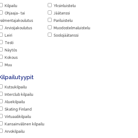
Kilpailu
Yksinluistelu
Ohjaaja- tai
Jäätanssi
valmentajakoulutus
Pariluistelu
Arvioijakoulutus
Muodostelmaluistelu
Leiri
Soolojäätanssi
Testi
Näytös
Kokous
Muu
Kilpailutyypit
Kutsukilpailu
Interclub kilpailu
Aluekilpailu
Skating Finland
Virtuaalikilpailu
Kansainvälinen kilpailu
Arvokilpailu