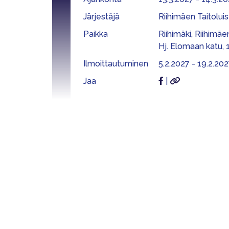
Järjestäjä
Riihimäen Taitoluist
Paikka
Riihimäki, Riihimäen
Hj. Elomaan katu, 
Ilmoittautuminen
5.2.2027 - 19.2.202
Jaa
|