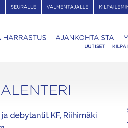
E
SEURALLE
VALMENTAJALLE
KILPAILEMI
A HARRASTUS
AJANKOHTAISTA
M
UUTISET
KILPA
ALENTERI
ja debytantit KF, Riihimäki
027