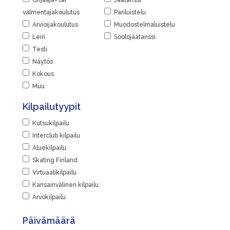
Ohjaaja- tai
Jäätanssi
valmentajakoulutus
Pariluistelu
Arvioijakoulutus
Muodostelmaluistelu
Leiri
Soolojäätanssi
Testi
Näytös
Kokous
Muu
Kilpailutyypit
Kutsukilpailu
Interclub kilpailu
Aluekilpailu
Skating Finland
Virtuaalikilpailu
Kansainvälinen kilpailu
Arvokilpailu
Päivämäärä