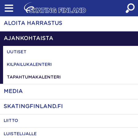
Skip
to
content
ALOITA HARRASTUS
AJANKOHTAISTA
UUTISET
KILPAILUKALENTERI
TAPAHTUMAKALENTERI
MEDIA
SKATINGFINLAND.FI
LIITTO
LUISTELIJALLE