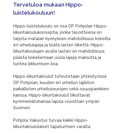
Tervetuloa mukaan Hippo-
luistelukouluun!
Hippo-luistelukoulu on osa OP Pohjolan Hippo-
liikuntakoulukonseptia, jonka tavoitteena on
tarjota matalan kynnyksen mahdollisuus kokeilla
eri urheilulajeja ja lisätä lasten liikettä. Hippo-
liikuntakoulujen avulla lasten on mahdollisuus
päästä kokeilemaan uusia lajeja maksutta ja
tuntea liikkumisen iloa.
Hippo-liikuntakoulut toteutetaan yhteistyössä
OP Pohjolan, kuuden eri urheilun lajiliiton,
paikallisten urheiluseurojen sekä osuuspankkien
kanssa. Hippo-liikuntakoulut liikuttavat
kymmeniätuhansia lapsia vuosittain ympäri
Suomen.
Pohjola Vakuutus turvaa kaikki Hippo-
liikuntakoululaiset tapaturmien varalta.