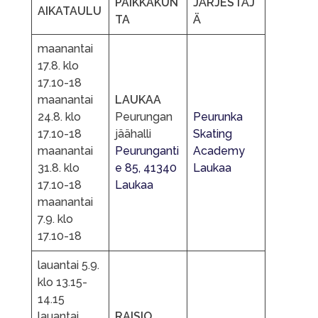
PAIKKAKUN
JÄRJESTÄJ
AIKATAULU
TA
Ä
maanantai
17.8. klo
17.10-18
maanantai
LAUKAA
24.8. klo
Peurungan
Peurunka
17.10-18
jäähalli
Skating
maanantai
Peurunganti
Academy
31.8. klo
e 85, 41340
Laukaa
17.10-18
Laukaa
maanantai
7.9. klo
17.10-18
lauantai 5.9.
klo 13.15-
14.15
lauantai
RAISIO