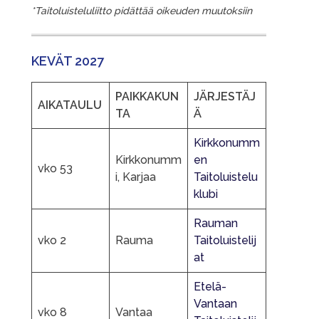
*Taitoluisteluliitto pidättää oikeuden muutoksiin
KEVÄT 2027
PAIKKAKUN
JÄRJESTÄJ
AIKATAULU
TA
Ä
Kirkkonumm
Kirkkonumm
en
vko 53
i, Karjaa
Taitoluistelu
klubi
Rauman
vko 2
Rauma
Taitoluistelij
at
Etelä-
Vantaan
vko 8
Vantaa