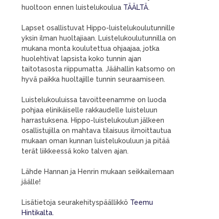
huoltoon ennen luistelukoulua
TÄÄLTÄ
.
Lapset osallistuvat Hippo-luistelukoulutunnille
yksin ilman huoltajiaan. Luistelukoulutunnilla on
mukana monta koulutettua ohjaajaa, jotka
huolehtivat lapsista koko tunnin ajan
taitotasosta riippumatta. Jäähallin katsomo on
hyvä paikka huoltajille tunnin seuraamiseen.
Luistelukouluissa tavoitteenamme on luoda
pohjaa elinikäiselle rakkaudelle luisteluun
harrastuksena. Hippo-luistelukoulun jälkeen
osallistujilla on mahtava tilaisuus ilmoittautua
mukaan oman kunnan luistelukouluun ja pitää
terät liikkeessä koko talven ajan.
Lähde Hannan ja Henrin mukaan seikkailemaan
jäälle!
Lisätietoja seurakehityspäällikkö
Teemu
Hintikalta.