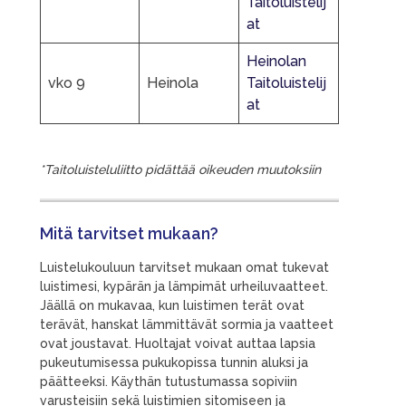
Taitoluistelij
at
Heinolan
vko 9
Heinola
Taitoluistelij
at
*Taitoluisteluliitto pidättää oikeuden muutoksiin
Mitä tarvitset mukaan?
Luistelukouluun tarvitset mukaan omat tukevat
luistimesi, kypärän ja lämpimät urheiluvaatteet.
Jäällä on mukavaa, kun luistimen terät ovat
terävät, hanskat lämmittävät sormia ja vaatteet
ovat joustavat. Huoltajat voivat auttaa lapsia
pukeutumisessa pukukopissa tunnin aluksi ja
päätteeksi. Käythän tutustumassa sopiviin
varusteisiin sekä luistimien sitomiseen ja