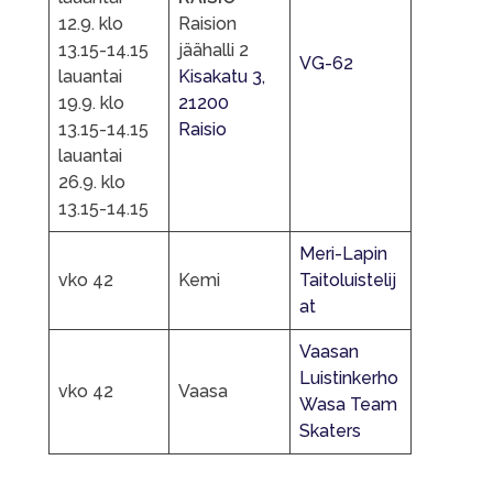
12.9. klo
Raision
13.15-14.15
jäähalli 2
VG-62
lauantai
Kisakatu 3,
19.9. klo
21200
13.15-14.15
Raisio
lauantai
26.9. klo
13.15-14.15
Meri-Lapin
vko 42
Kemi
Taitoluistelij
at
Vaasan
Luistinkerho
vko 42
Vaasa
Wasa Team
Skaters