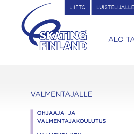
Skip
LIITTO
LUISTELIJALL
to
content
ALOIT
VALMENTAJALLE
OHJAAJA- JA
VALMENTAJAKOULUTUS