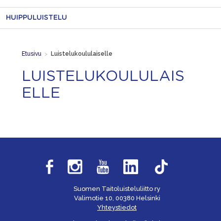
HUIPPULUISTELU
Etusivu
>
Luistelukoululaiselle
LUISTELUKOULULAIS
ELLE
Suomen Taitoluisteluliitto ry
Valimotie 10, 00380 Helsinki
Yhteystiedot