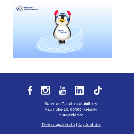
Suomen Taitoluisteluliitto ry
Valimotie 10, 00380 Helsinki
Yhteystiedot
Tietosuojaseloste
|
Käyttöehdot