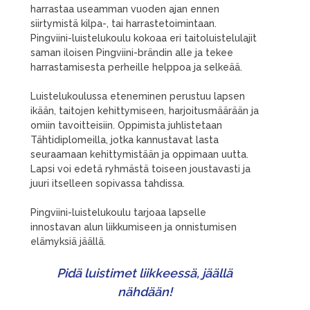
harrastaa useamman vuoden ajan ennen
siirtymistä kilpa-, tai harrastetoimintaan.
Pingviini-luistelukoulu kokoaa eri taitoluistelulajit
saman iloisen Pingviini-brändin alle ja tekee
harrastamisesta perheille helppoa ja selkeää.
Luistelukoulussa eteneminen perustuu lapsen
ikään, taitojen kehittymiseen, harjoitusmäärään ja
omiin tavoitteisiin. Oppimista juhlistetaan
Tähtidiplomeilla, jotka kannustavat lasta
seuraamaan kehittymistään ja oppimaan uutta.
Lapsi voi edetä ryhmästä toiseen joustavasti ja
juuri itselleen sopivassa tahdissa.
Pingviini-luistelukoulu tarjoaa lapselle
innostavan alun liikkumiseen ja onnistumisen
elämyksiä jäällä.
Pidä luistimet liikkeessä, jäällä
nähdään!