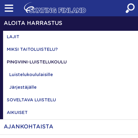
Skip
to
content
ALOITA HARRASTUS
LAJIT
MIKSI TAITOLUISTELU?
PINGVIINI-LUISTELUKOULU
Luistelukoululaisille
Järjestäjälle
SOVELTAVA LUISTELU
AIKUISET
AJANKOHTAISTA