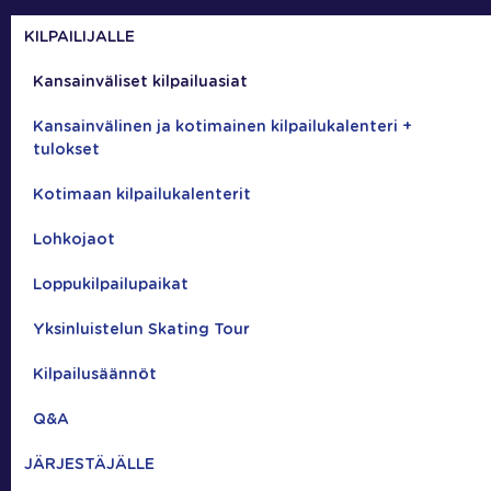
KILPAILIJALLE
Kansainväliset kilpailuasiat
Kansainvälinen ja kotimainen kilpailukalenteri +
tulokset
Kotimaan kilpailukalenterit
Lohkojaot
Loppukilpailupaikat
Yksinluistelun Skating Tour
Kilpailusäännöt
Q&A
JÄRJESTÄJÄLLE